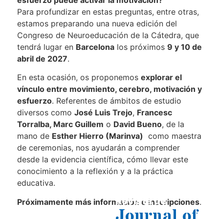
esfuerzo puede activar la motivación?
Para profundizar en estas preguntas, entre otras,
estamos preparando una nueva edición del
Congreso de Neuroeducación de la Cátedra, que
tendrá lugar en
Barcelona
los próximos
9 y 10 de
abril de 2027
.
En esta ocasión, os proponemos
explorar el
vínculo entre movimiento, cerebro, motivación y
esfuerzo
. Referentes de ámbitos de estudio
diversos como
José Luis Trejo
,
Francesc
Torralba, Marc Guillem
o
David Bueno
, de la
mano de
Esther Hierro (Marinva)
como maestra
de ceremonias, nos ayudarán a comprender
desde la evidencia científica, cómo llevar este
conocimiento a la reflexión y a la práctica
educativa.
Revista de
Próximamente más información e inscripciones
.
Neuroeducación
Journal of