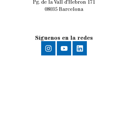
Pg. de la Vall d’Hebron 171
08035 Barcelona
Síguenos en la redes
Aviso legal
|
Política de privacidad
|
Políticade
cookies
Creative Commons BY-NC-ND