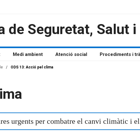
a de Seguretat, Salut 
t
Medi ambient
Atenció social
Procediments i tr
le
/
ODS 13: Acció pel clima
lima
es urgents per combatre el canvi climàtic i els