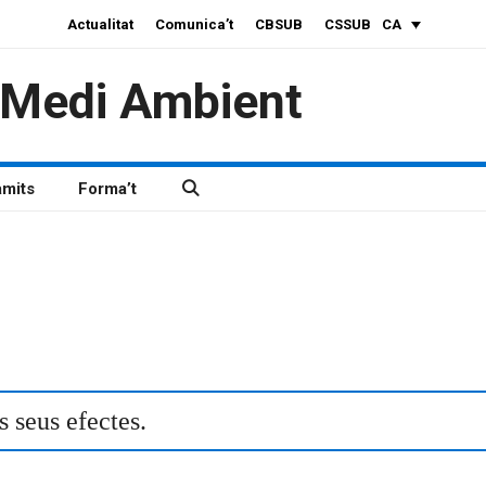
Actualitat
Comunica’t
CBSUB
CSSUB
CA
i Medi Ambient
àmits
Forma’t
 seus efectes.