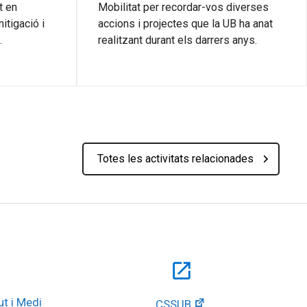
t en
Mobilitat per recordar-vos diverses
itigació i
accions i projectes que la UB ha anat
.
realitzant durant els darrers anys.
Totes les activitats relacionades
open_in_new
t i Medi 
CSSUB