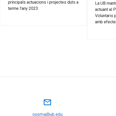
principals actuacions i projectes duts a
La UB manté
terme l’any 2023.
actuant al 
Voluntaris 
amb efecte 
mail_outline
ossma@ub.edu