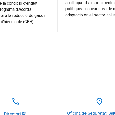
acull aquest simposi centra
 la condició d’entitat
polítiques innovadores de m
Programa d’Acords
adaptació en el sector salut
per a la reducció de gasos
d’hivernacle (GEH).
local_phone
place
Oficina de Seguretat, Salu
Directori