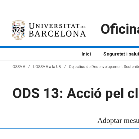
Vés
al
contingut
Oficin
Inici
Seguretat i salu
OSSMA
/
L’OSSMA a la UB
/
Objectius de Desenvolupament Sostenib
ODS 13: Acció pel c
Adoptar mesur