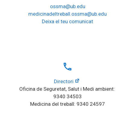
ossma@ub.edu
medicinadeltreball.ossma@ub.edu
Deixa el teu comunicat
local_phone
Directori
Oficina de Seguretat, Salut i Medi ambient: 
9340 34503
Medicina del treball: 9340 24597