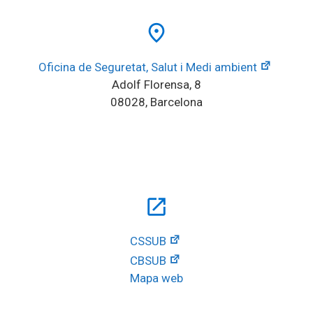
place
Oficina de Seguretat, Salut i Medi ambient
Adolf Florensa, 8
08028, Barcelona
open_in_new
CSSUB
CBSUB
Mapa web