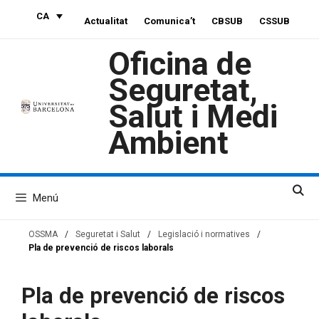
Vés
CA
Actualitat
Comunica’t
CBSUB
CSSUB
al
contingut
Oficina de
Seguretat,
Salut i Medi
Ambient
Menú
OSSMA
/
Seguretat i Salut
/
Legislació i normatives
/
Pla de prevenció de riscos laborals
Pla de prevenció de riscos