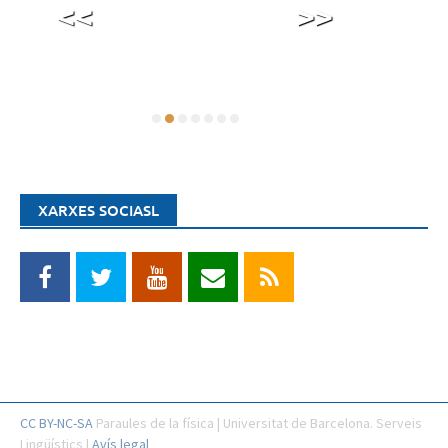
<<
>>
XARXES SOCIASL
CC BY-NC-SA
Paraules de la física | Universitat de Barcelona. Serveis
Lingüístics |
Avís legal