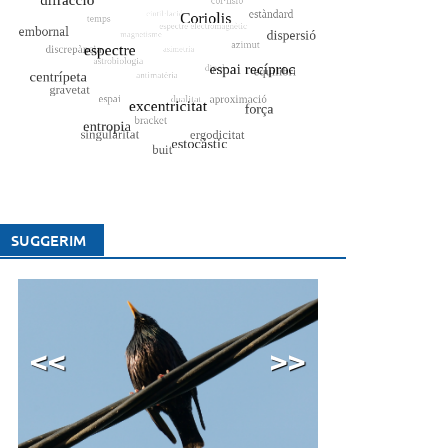
SUGGERIM
<<
>>