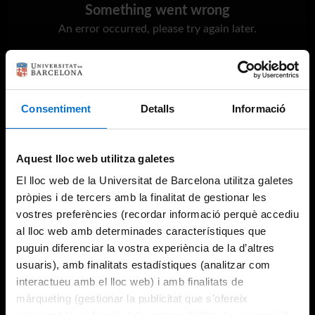
Something went wrong
An error occurred, please try again later.
Try again
Consentiment
Detalls
Informació
Aquest lloc web utilitza galetes
El lloc web de la Universitat de Barcelona utilitza galetes
pròpies i de tercers amb la finalitat de gestionar les
vostres preferències (recordar informació perquè accediu
al lloc web amb determinades característiques que
puguin diferenciar la vostra experiència de la d’altres
usuaris), amb finalitats estadístiques (analitzar com
interactueu amb el lloc web) i amb finalitats de
màrqueting (gestionar la publicitat que s’ofereix