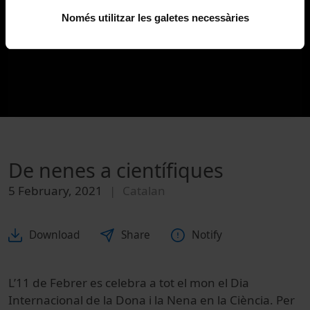
Només utilitzar les galetes necessàries
De nenes a científiques
5 February, 2021
Catalan
Download
Share
Notify
L’11 de Febrer es celebra a tot el mon el Dia
Internacional de la Dona i la Nena en la Ciència. Per