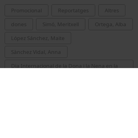
Promocional
Reportatges
Altres
dones
Simó, Meritxell
Ortega, Alba
López Sánchez, Maite
Sànchez Vidal, Anna
Dia Internacional de la Dona i la Nena en la
ciència
UBDivulga