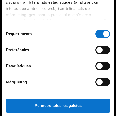
usuaris), amb finalitats estadístiques (analitzar com
interactueu amb el lloc web) i amb finalitats de
màrqueting (gestionar la publicitat que s’ofereix
adequant-la en funció dels vostres hàbits de navegació).
Per obtenir més informació sobre les galetes podeu
Selecció
consultar la
Política de galetes del lloc web de la
Requeriments
de
Universitat de Barcelona
.
consentiment
Preferències
Estadístiques
Màrqueting
Permetre totes les galetes