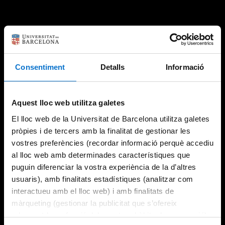
Consentiment
Detalls
Informació
Aquest lloc web utilitza galetes
El lloc web de la Universitat de Barcelona utilitza galetes
pròpies i de tercers amb la finalitat de gestionar les
vostres preferències (recordar informació perquè accediu
al lloc web amb determinades característiques que
puguin diferenciar la vostra experiència de la d’altres
usuaris), amb finalitats estadístiques (analitzar com
interactueu amb el lloc web) i amb finalitats de
màrqueting (gestionar la publicitat que s’ofereix
adequant-la en funció dels vostres hàbits de navegació).