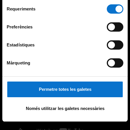
Per obtenir més informació sobre les galetes podeu
Selecció
consultar la
Política de galetes del lloc web de la
Requeriments
de
Universitat de Barcelona
.
consentiment
Preferències
Estadístiques
Màrqueting
Permetre totes les galetes
Només utilitzar les galetes necessàries