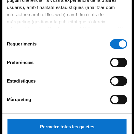
puguin diferenciar la vostra experiència de la d’altres
usuaris), amb finalitats estadístiques (analitzar com
interactueu amb el lloc web) i amb finalitats de
màrqueting (gestionar la publicitat que s’ofereix
adequant-la en funció dels vostres hàbits de navegació).
Per obtenir més informació sobre les galetes podeu
Selecció
consultar la
Política de galetes del lloc web de la
Requeriments
de
Universitat de Barcelona
.
consentiment
Preferències
Estadístiques
Màrqueting
Permetre totes les galetes