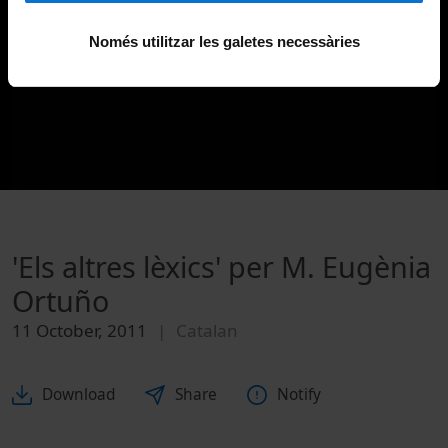
Només utilitzar les galetes necessàries
'Els altres lèxics' per M. Eugènia
Ortuño
11 October, 2011
Catalan
Download
Share
Notify