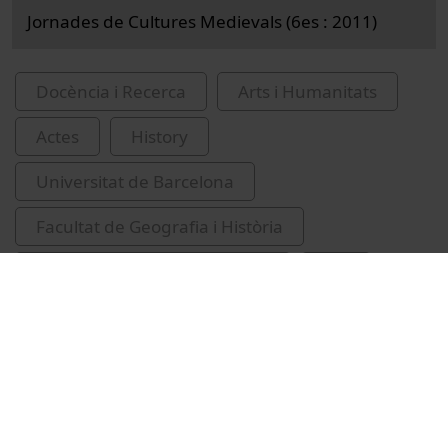
Jornades de Cultures Medievals (6es : 2011)
Docència i Recerca
Arts i Humanitats
Actes
History
Universitat de Barcelona
Facultat de Geografia i Història
Ortuño Pérez, María Eugenia
llatí
lexicologia
edat mitjana
Catalunya
IRCUM-Medieval cultures