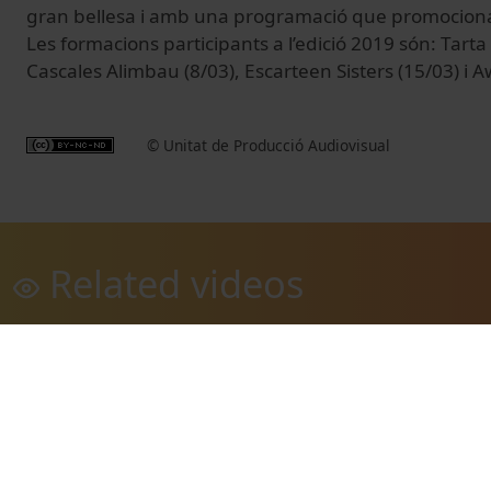
gran bellesa i amb una programació que promocion
Les formacions participants a l’edició 2019 són: Tarta
Cascales Alimbau (8/03), Escarteen Sisters (15/03) i A
© Unitat de Producció Audiovisual
Related videos