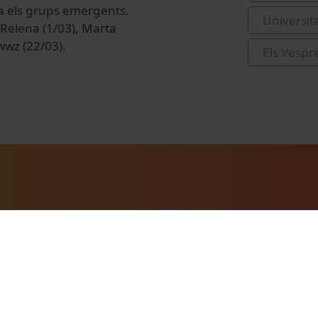
a els grups emergents.
Universit
 Relena (1/03), Marta
wwz (22/03).
Els Vespr