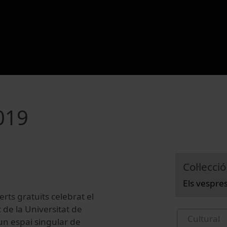
019
Col·lecció
Els vespre
rts gratuïts celebrat el
c de la Universitat de
Cultural
n espai singular de