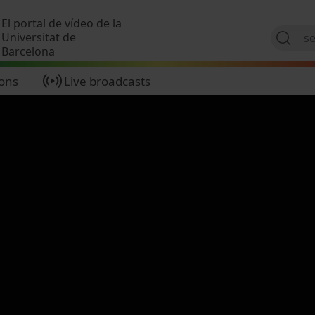
Skip to main content
El portal de vídeo de la
Universitat de
Barcelona
ions
Live broadcasts