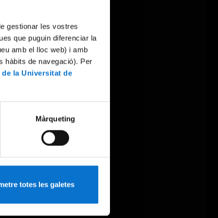
 de gestionar les vostres
ues que puguin diferenciar la
tueu amb el lloc web) i amb
es hàbits de navegació). Per
 de la Universitat de
Màrqueting
etre totes les galetes