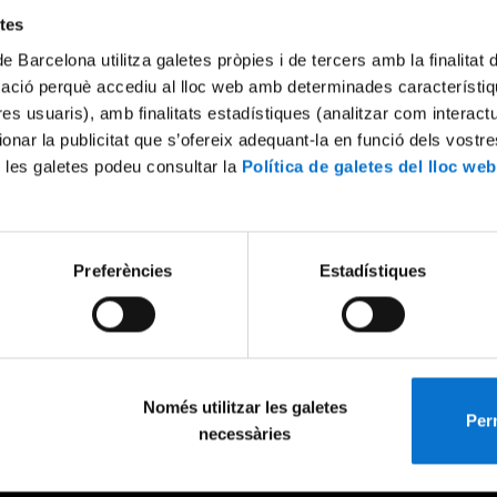
etes
de Barcelona utilitza galetes pròpies i de tercers amb la finalitat
mació perquè accediu al lloc web amb determinades característiq
tres usuaris), amb finalitats estadístiques (analitzar com interac
ionar la publicitat que s’ofereix adequant-la en funció dels vostr
 les galetes podeu consultar la
Política de galetes del lloc web
Preferències
Estadístiques
Només utilitzar les galetes
Perm
necessàries