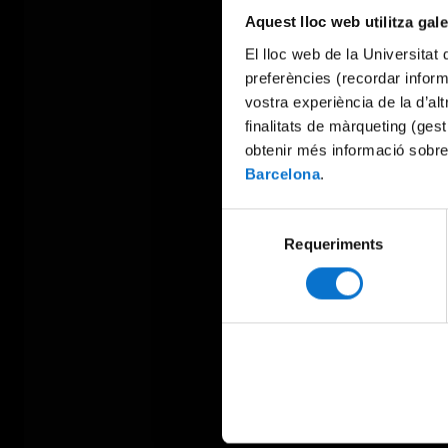
Aquest lloc web utilitza gal
El lloc web de la Universitat 
preferències (recordar infor
vostra experiència de la d’al
finalitats de màrqueting (gest
obtenir més informació sobre
Barcelona
.
Selecció
Requeriments
de
consentiment