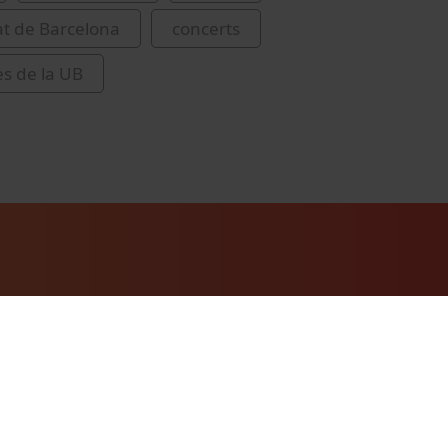
at de Barcelona
concerts
es de la UB