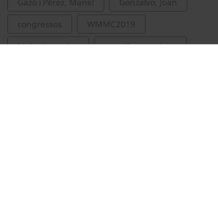
Gazo i Pérez, Manel
Gonzalvo, Joan
congressos
WMMC2019
biologia marina
mamífers aquàtics
Related videos