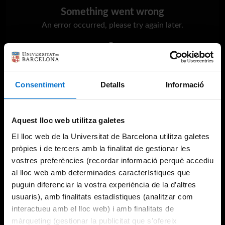
Something went wrong
An error occurred, please try again later.
Try again
Consentiment
Detalls
Informació
Aquest lloc web utilitza galetes
El lloc web de la Universitat de Barcelona utilitza galetes
pròpies i de tercers amb la finalitat de gestionar les
vostres preferències (recordar informació perquè accediu
al lloc web amb determinades característiques que
puguin diferenciar la vostra experiència de la d’altres
usuaris), amb finalitats estadístiques (analitzar com
interactueu amb el lloc web) i amb finalitats de
màrqueting (gestionar la publicitat que s’ofereix