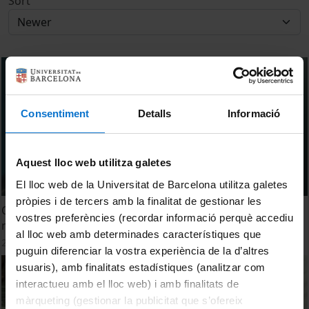
Sort
Consentiment
Detalls
Informació
Aquest lloc web utilitza galetes
El lloc web de la Universitat de Barcelona utilitza galetes
pròpies i de tercers amb la finalitat de gestionar les
Quins processos permeten que les espècies invasores
vostres preferències (recordar informació perquè accediu
marines s’adaptin a ambients nous?
al lloc web amb determinades característiques que
2 November, 2023
puguin diferenciar la vostra experiència de la d’altres
usuaris), amb finalitats estadístiques (analitzar com
interactueu amb el lloc web) i amb finalitats de
màrqueting (gestionar la publicitat que s’ofereix