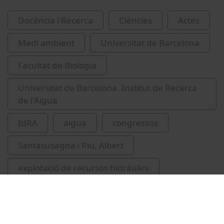
Docència i Recerca
Ciències
Actes
Medi ambient
Universitat de Barcelona
Facultat de Biologia
Universitat de Barcelona. Institut de Recerca
de l'Aigua
IdRA
aigua
congressos
Santasusagna i Riu, Albert
explotació de recursos hidràulics
Cerdà, Ildefons, 1815-1876
García Faria, Pedro, 1858-1927