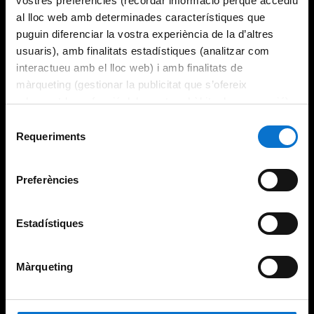
vostres preferències (recordar informació perquè accediu
al lloc web amb determinades característiques que
puguin diferenciar la vostra experiència de la d’altres
usuaris), amb finalitats estadístiques (analitzar com
interactueu amb el lloc web) i amb finalitats de
màrqueting (gestionar la publicitat que s’ofereix
adequant-la en funció dels vostres hàbits de navegació).
Per obtenir més informació sobre les galetes podeu
Selecció
consultar la
Política de galetes del lloc web de la
Requeriments
de
Universitat de Barcelona
.
consentiment
Preferències
Estadístiques
Màrqueting