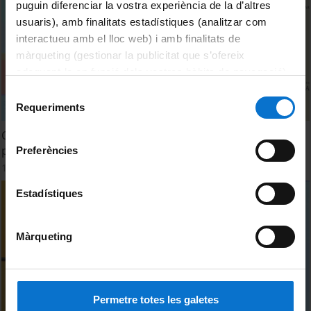
puguin diferenciar la vostra experiència de la d’altres
usuaris), amb finalitats estadístiques (analitzar com
interactueu amb el lloc web) i amb finalitats de
màrqueting (gestionar la publicitat que s’ofereix
adequant-la en funció dels vostres hàbits de navegació).
Per obtenir més informació sobre les galetes podeu
Selecció
consultar la
Política de galetes del lloc web de la
Requeriments
de
Universitat de Barcelona
.
consentiment
Canvi climàtic i canvi global, reptes per a la futura gestió i
planificació de l’aigua a Catalunya. Antoni Munné i Torras
Preferències
16 November, 2018
Estadístiques
Màrqueting
Permetre totes les galetes