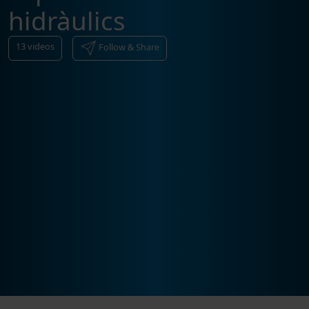
hidràulics
13
videos
Follow & Share