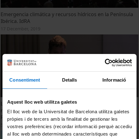
Emergencia climática y recursos hídricos en la Península
Ibérica. IdRA
17 December, 2019
Consentiment
Detalls
Informació
Aquest lloc web utilitza galetes
La gestió de l'aigua a la Barcelona del segle XIX. Una
revisió de les propostes d'Ildefons Cerdà i Pere García
El lloc web de la Universitat de Barcelona utilitza galetes
Fària
pròpies i de tercers amb la finalitat de gestionar les
5 July, 2019
vostres preferències (recordar informació perquè accediu
al lloc web amb determinades característiques que