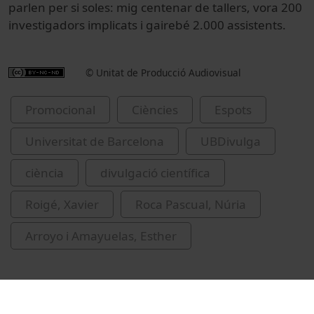
parlen per si soles: mig centenar de tallers, vora 200
investigadors implicats i gairebé 2.000 assistents.
© Unitat de Producció Audiovisual
Promocional
Ciències
Espots
Universitat de Barcelona
UBDivulga
ciència
divulgació científica
Roigé, Xavier
Roca Pascual, Núria
Arroyo i Amayuelas, Esther