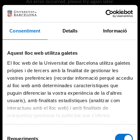
An error occurred, please try again later.
Try again
Consentiment
Detalls
Informació
Aquest lloc web utilitza galetes
El lloc web de la Universitat de Barcelona utilitza galetes
pròpies i de tercers amb la finalitat de gestionar les
vostres preferències (recordar informació perquè accediu
al lloc web amb determinades característiques que
puguin diferenciar la vostra experiència de la d’altres
usuaris), amb finalitats estadístiques (analitzar com
interactueu amb el lloc web) i amb finalitats de
màrqueting (gestionar la publicitat que s’ofereix
adequant-la en funció dels vostres hàbits de navegació).
Per obtenir més informació sobre les galetes podeu
Selecció
consultar la
Política de galetes del lloc web de la
Requeriments
de