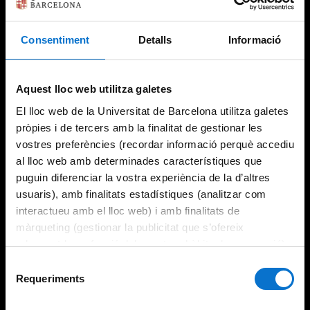
Consentiment
Detalls
Informació
Try again
Aquest lloc web utilitza galetes
El lloc web de la Universitat de Barcelona utilitza galetes
pròpies i de tercers amb la finalitat de gestionar les
vostres preferències (recordar informació perquè accediu
al lloc web amb determinades característiques que
puguin diferenciar la vostra experiència de la d’altres
usuaris), amb finalitats estadístiques (analitzar com
interactueu amb el lloc web) i amb finalitats de
màrqueting (gestionar la publicitat que s’ofereix
adequant-la en funció dels vostres hàbits de navegació).
Per obtenir més informació sobre les galetes podeu
Selecció
consultar la
Política de galetes del lloc web de la
Requeriments
de
Universitat de Barcelona
.
consentiment