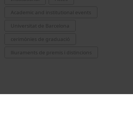
Academic and institutional events
Universitat de Barcelona
cerimònies de graduació
lliuraments de premis i distincions
Related videos