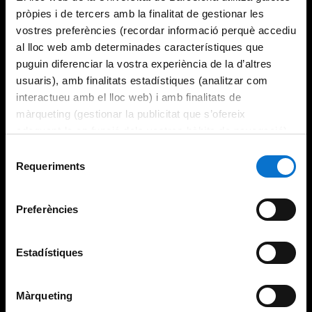
pròpies i de tercers amb la finalitat de gestionar les
vostres preferències (recordar informació perquè accediu
al lloc web amb determinades característiques que
puguin diferenciar la vostra experiència de la d’altres
usuaris), amb finalitats estadístiques (analitzar com
interactueu amb el lloc web) i amb finalitats de
màrqueting (gestionar la publicitat que s’ofereix
adequant-la en funció dels vostres hàbits de navegació).
Per obtenir més informació sobre les galetes podeu
Selecció
consultar la
Política de galetes del lloc web de la
Requeriments
de
Universitat de Barcelona
.
consentiment
Preferències
Estadístiques
Màrqueting