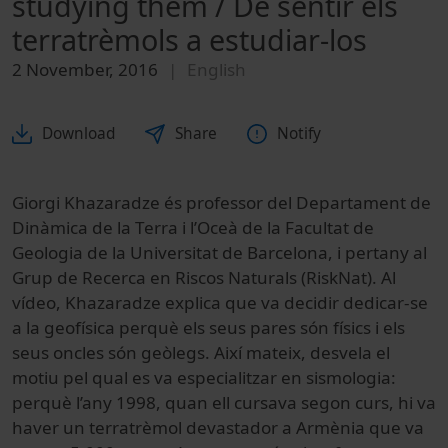
studying them / De sentir els
terratrèmols a estudiar-los
2 November, 2016
English
Download
Share
Notify
Giorgi Khazaradze és professor del Departament de
Dinàmica de la Terra i l’Oceà de la Facultat de
Geologia de la Universitat de Barcelona, i pertany al
Grup de Recerca en Riscos Naturals (RiskNat). Al
vídeo, Khazaradze explica que va decidir dedicar-se
a la geofísica perquè els seus pares són físics i els
seus oncles són geòlegs. Així mateix, desvela el
motiu pel qual es va especialitzar en sismologia:
perquè l’any 1998, quan ell cursava segon curs, hi va
haver un terratrèmol devastador a Armènia que va