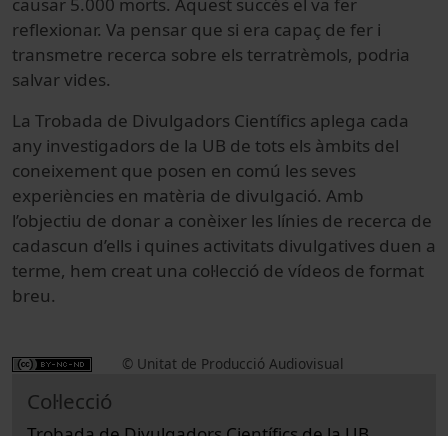
causar 5.000 morts. Aquest succés el va fer
reflexionar. Va pensar que si era capaç de fer i
transmetre recerca sobre els terratrèmols, podria
salvar vides.
La Trobada de Divulgadors Científics aplega cada
any investigadors de la UB de tots els àmbits del
coneixement que posen en comú les seves
experiències en matèria de divulgació. Amb
l’objectiu de donar a conèixer les línies de recerca de
cadascun d’ells i quines activitats divulgatives duen a
terme, hem creat una col·lecció de vídeos de format
breu.
© Unitat de Producció Audiovisual
Col·lecció
Trobada de Divulgadors Científics de la UB