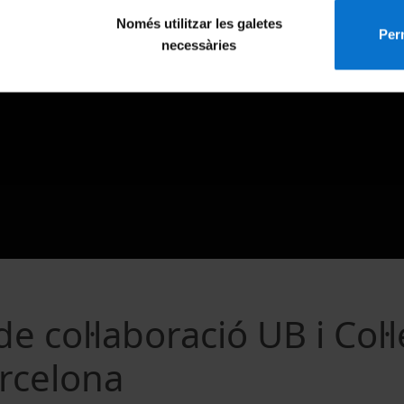
Només utilitzar les galetes
Perm
necessàries
e col·laboració UB i Col·l
rcelona