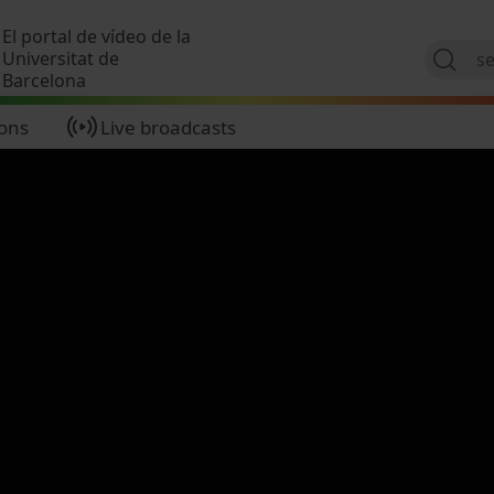
Skip to main content
El portal de vídeo de la
Universitat de
Barcelona
ions
Live broadcasts