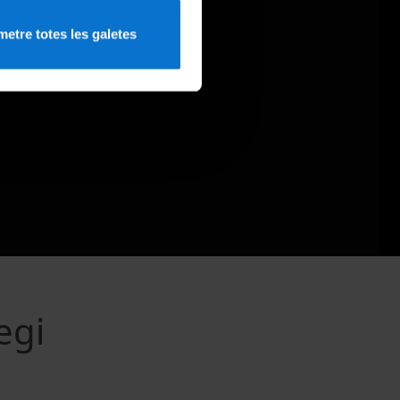
etre totes les galetes
egi