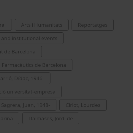
nal
Arts i Humanitats
Reportatges
and institutional events
at de Barcelona
de Farmacèutics de Barcelona
arrió, Dídac, 1946-
ació universitat-empresa
 Sagrera, Juan, 1948-
Cirlot, Lourdes
Marina
Dalmases, Jordi de