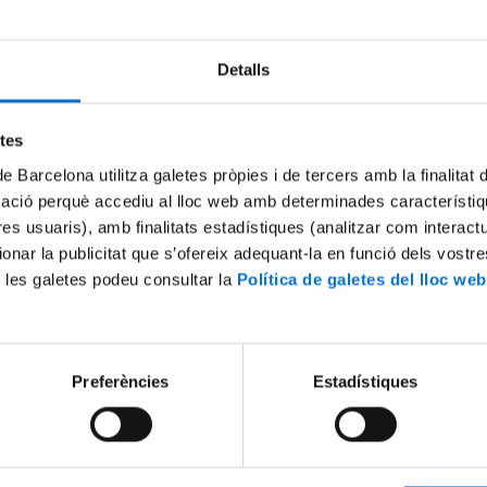
Detalls
Try again
etes
de Barcelona utilitza galetes pròpies i de tercers amb la finalitat
mació perquè accediu al lloc web amb determinades característiq
tres usuaris), amb finalitats estadístiques (analitzar com interac
ionar la publicitat que s’ofereix adequant-la en funció dels vostr
 les galetes podeu consultar la
Política de galetes del lloc web
Preferències
Estadístiques