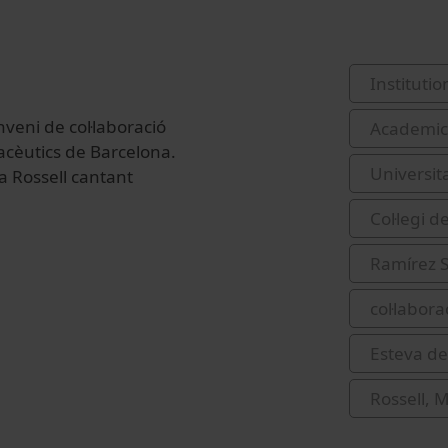
Institutio
nveni de col·laboració
Academic 
macèutics de Barcelona.
Universit
a Rossell cantant
Col·legi 
Ramírez S
col·labor
Esteva de
Rossell, 