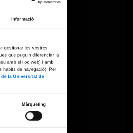
Informació
 de gestionar les vostres
ues que puguin diferenciar la
tueu amb el lloc web) i amb
es hàbits de navegació). Per
 de la Universitat de
Màrqueting