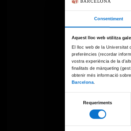
Consentiment
Aquest lloc web utilitza gal
El lloc web de la Universitat 
preferències (recordar infor
vostra experiència de la d’al
finalitats de màrqueting (gest
obtenir més informació sobre
Barcelona
.
Selecció
Requeriments
de
consentiment