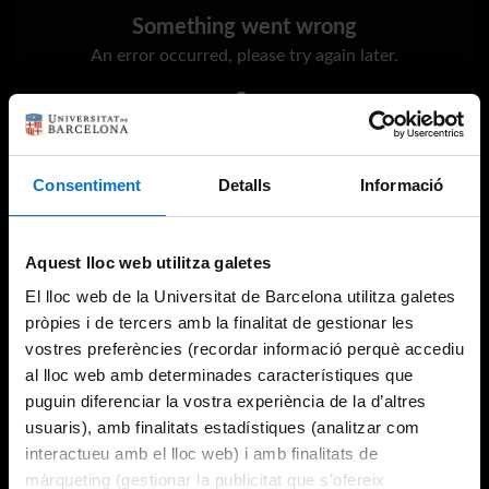
Something went wrong
An error occurred, please try again later.
Try again
Consentiment
Detalls
Informació
Aquest lloc web utilitza galetes
El lloc web de la Universitat de Barcelona utilitza galetes
pròpies i de tercers amb la finalitat de gestionar les
vostres preferències (recordar informació perquè accediu
al lloc web amb determinades característiques que
puguin diferenciar la vostra experiència de la d’altres
usuaris), amb finalitats estadístiques (analitzar com
interactueu amb el lloc web) i amb finalitats de
màrqueting (gestionar la publicitat que s’ofereix