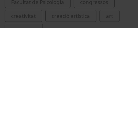
Facultat de Psicologia
congressos
creativitat
creació artística
art
belles arts
Related videos