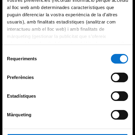
vostres preferències (recordar informació perquè accediu
al lloc web amb determinades característiques que
puguin diferenciar la vostra experiència de la d’altres
usuaris), amb finalitats estadístiques (analitzar com
interactueu amb el lloc web) i amb finalitats de
màrqueting (gestionar la publicitat que s’ofereix
adequant-la en funció dels vostres hàbits de navegació).
Per obtenir més informació sobre les galetes podeu
Selecció
consultar la
Política de galetes del lloc web de la
Requeriments
de
Universitat de Barcelona
.
consentiment
Preferències
Estadístiques
Màrqueting