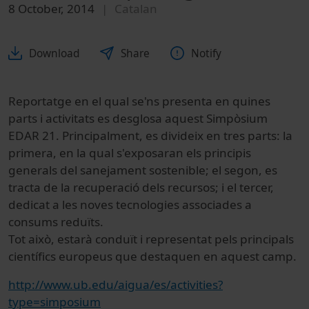
8 October, 2014
Catalan
Download
Share
Notify
Reportatge en el qual se'ns presenta en quines
parts i activitats es desglosa aquest Simpòsium
EDAR 21.
Principalment, es
divideix
en tres
parts
:
l
a
primera,
en
la qual
s'exposaran
els
principis
generals
del sanejament
sostenible
;
el segon,
es
tracta
de la recuperació
dels
recursos
;
i
el tercer,
dedicat a
les
noves
tecnologies
associades a
consums
reduïts
.
Tot
això, estarà conduït i representat
pels principals
científics
europeus que destaquen en
aquest
camp
.
http://www.ub.edu/aigua/es/activities?
type=simposium