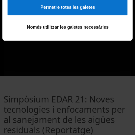
Permetre totes les galetes
Només utilitzar les galetes necessàries
Simpòsium EDAR 21: Noves
tecnologies i enfocaments per
al sanejament de les aigües
residuals (Reportatge)