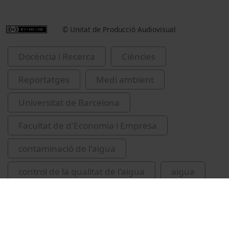
© Unitat de Producció Audiovisual
Docència i Recerca
Ciències
Reportatges
Medi ambient
Universitat de Barcelona
Facultat de d'Economia i Empresa
contaminació de l'aigua
control de la qualitat de l'aigua
aigua
innovacions tecnològiques
congressos
IdRA