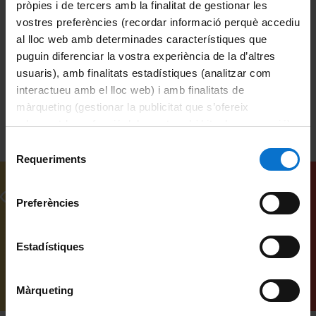
pròpies i de tercers amb la finalitat de gestionar les
vostres preferències (recordar informació perquè accediu
Universitat de Barcelona
al lloc web amb determinades característiques que
puguin diferenciar la vostra experiència de la d’altres
programari lliure
Melor, Stuard
usuaris), amb finalitats estadístiques (analitzar com
interactueu amb el lloc web) i amb finalitats de
màrqueting (gestionar la publicitat que s’ofereix
adequant-la en funció dels vostres hàbits de navegació).
Per obtenir més informació sobre les galetes podeu
Selecció
consultar la
Política de galetes del lloc web de la
Requeriments
de
Universitat de Barcelona
.
consentiment
Related videos
Preferències
Estadístiques
Màrqueting