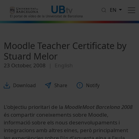
Skip to main content
EN
El portal de vídeo de la Universitat de Barcelona
Moodle Teacher Certificate by
Stuard Melor
23 October, 2008
English
Download
Share
Notify
L'objectiu prioritari de la
MoodleMoot Barcelona 2008
és compartir coneixements sobre Moodle,
informació sobre els nous desenvolupaments i
integracions amb altres eines, però principalment
les experiències sobre l'ús d'aquesta eina a l'aula