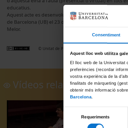
d'aquesta eina a l'aula (presencial o virtual) en tots els
educatius.
Aquest acte es desenvolupa al Paranimf de l'Edifici Hi
de Barcelona (UB) el 23 d'octubre del 2008. Intervenc
Melor.
Consentiment
© Unitat de Producció Audiovisual
Aquest lloc web utilitza gal
El lloc web de la Universitat 
preferències (recordar infor
vostra experiència de la d’al
Vídeos relacionados
finalitats de màrqueting (gest
obtenir més informació sobre
Barcelona
.
Selecció
Requeriments
de
consentiment