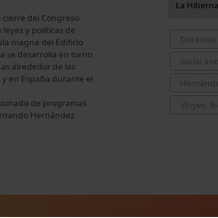
La Hiberna
e cierre del Congreso
leyes y políticas de
Docència 
la magna del Edificio
a se desarrolla en torno
Social and
nas alrededor de las
a y en España durante el
Hernánde
misionado de programas
Vinyes, R
Fernando Hernández