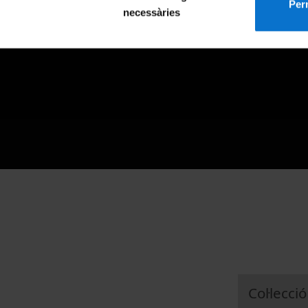
Perm
necessàries
Col·lecció