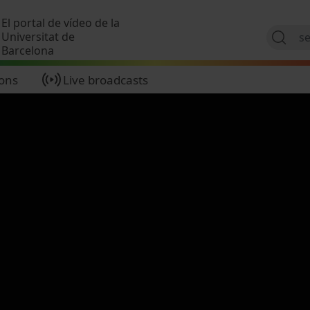
Skip to main content
El portal de vídeo de la
Universitat de
Barcelona
ions
Live broadcasts