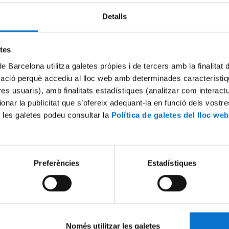
Detalls
Try again
etes
de Barcelona utilitza galetes pròpies i de tercers amb la finalitat
mació perquè accediu al lloc web amb determinades característiq
tres usuaris), amb finalitats estadístiques (analitzar com interac
ionar la publicitat que s’ofereix adequant-la en funció dels vostr
 les galetes podeu consultar la
Política de galetes del lloc web
Preferències
Estadístiques
Només utilitzar les galetes