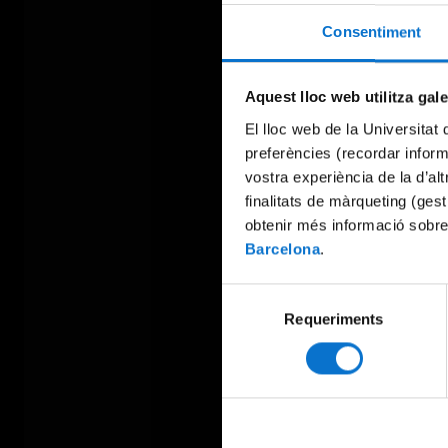
Consentiment
Aquest lloc web utilitza gal
El lloc web de la Universitat 
preferències (recordar infor
vostra experiència de la d’al
finalitats de màrqueting (gest
obtenir més informació sobre
Barcelona
.
Selecció
Requeriments
de
consentiment