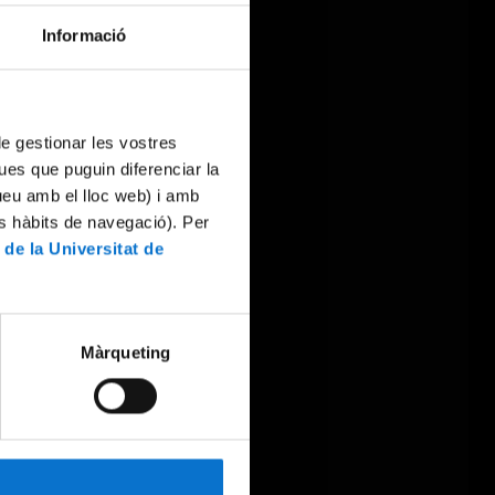
Informació
 de gestionar les vostres
ues que puguin diferenciar la
tueu amb el lloc web) i amb
es hàbits de navegació). Per
 de la Universitat de
Màrqueting