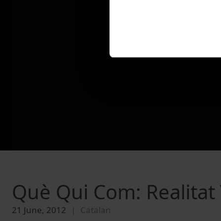
Què Qui Com: Realitat 
21 June, 2012
Catalan