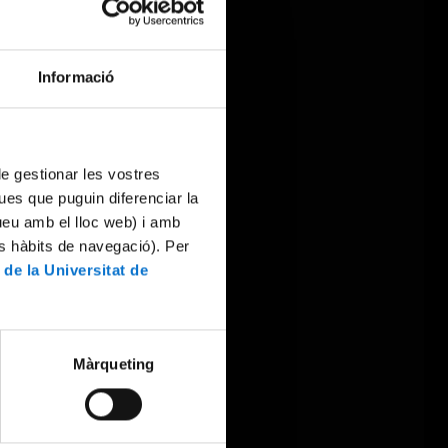
Informació
 de gestionar les vostres
ues que puguin diferenciar la
tueu amb el lloc web) i amb
es hàbits de navegació). Per
 de la Universitat de
Màrqueting