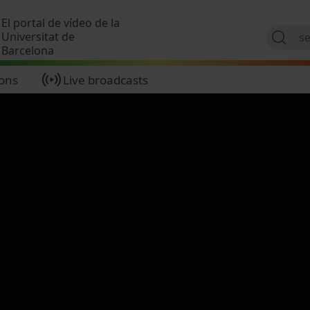
Skip to main content
El portal de vídeo de la
Universitat de
Barcelona
ions
Live broadcasts