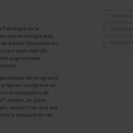
Docència 
 Psicología de la
Universit
ta una tecnologia que,
QuèQuiC
 de d'estar físicament en
un casc amb visió 3D.
ealitat augmentada,
rtació.
la periodista del programa
l projecte i comprova en
ers i investigadors de
 of London, on parla
ells, deixant clar que pot
nint la sensació de ser