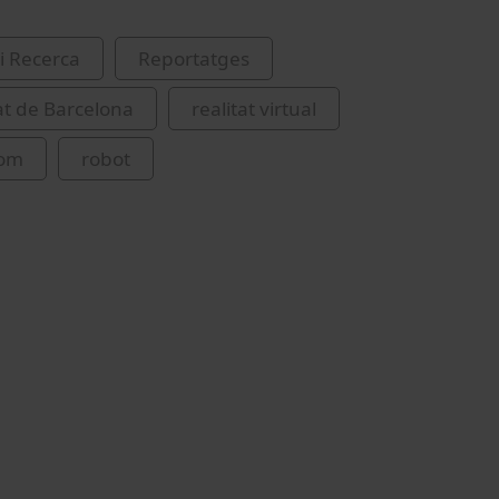
i Recerca
Reportatges
at de Barcelona
realitat virtual
om
robot