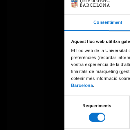
Consentiment
Aquest lloc web utilitza gal
El lloc web de la Universitat 
preferències (recordar infor
vostra experiència de la d’al
finalitats de màrqueting (gest
obtenir més informació sobre
Barcelona
.
Selecció
Requeriments
de
consentiment