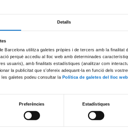
Try again
Detalls
etes
de Barcelona utilitza galetes pròpies i de tercers amb la finalitat
mació perquè accediu al lloc web amb determinades característiq
tres usuaris), amb finalitats estadístiques (analitzar com interac
ionar la publicitat que s’ofereix adequant-la en funció dels vostr
 les galetes podeu consultar la
Política de galetes del lloc web
Preferències
Estadístiques