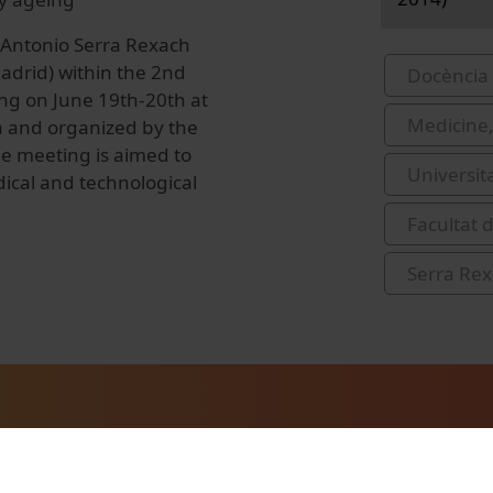
 Antonio Serra Rexach
adrid) within the 2nd
Docència 
ng on June 19th-20th at
Medicine,
na and organized by the
e meeting is aimed to
Universit
dical and technological
Facultat d
Serra Rex