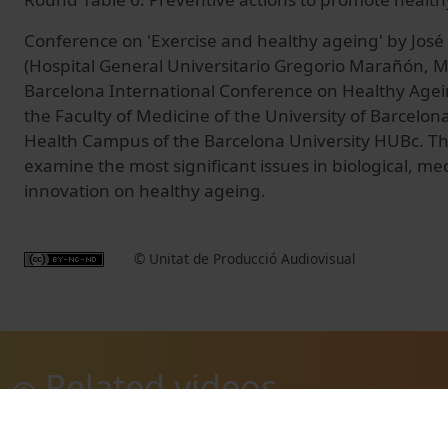
Conference on 'Exercise and healthy ageing' by José
(Hospital General Universitario Gregorio Marañón, M
Barcelona International Conference on Healthy Agei
the Faculty of Medicine of the University of Barcelo
Health Campus of the Barcelona University HUBc. Th
examine the most significant issues in biological, me
innovation on healthy ageing.
© Unitat de Producció Audiovisual
Related videos