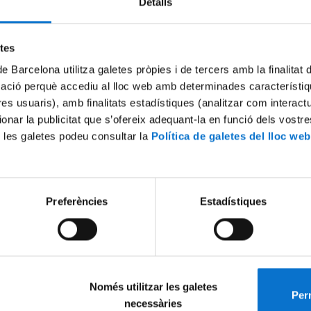
Detalls
Try again
etes
de Barcelona utilitza galetes pròpies i de tercers amb la finalitat
mació perquè accediu al lloc web amb determinades característiq
tres usuaris), amb finalitats estadístiques (analitzar com interac
ionar la publicitat que s’ofereix adequant-la en funció dels vostr
 les galetes podeu consultar la
Política de galetes del lloc web
Preferències
Estadístiques
Només utilitzar les galetes
Perm
necessàries