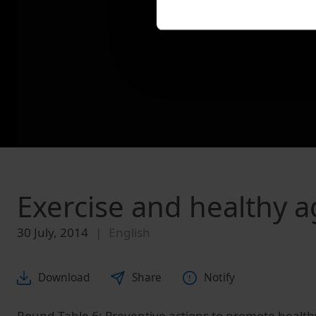
Exercise and healthy 
30 July, 2014
English
Download
Share
Notify
Round Table 6: Preventive actions to promote healt