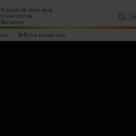
Skip to main content
El portal de vídeo de la
Universitat de
Barcelona
ions
Live broadcasts