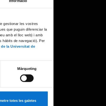
Informació
 de gestionar les vostres
ues que puguin diferenciar la
tueu amb el lloc web) i amb
es hàbits de navegació). Per
 de la Universitat de
Màrqueting
etre totes les galetes