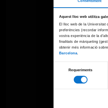
Consentiment
Aquest lloc web utilitza gal
El lloc web de la Universitat 
preferències (recordar infor
vostra experiència de la d’al
finalitats de màrqueting (gest
obtenir més informació sobre
Barcelona
.
Selecció
Requeriments
de
consentiment