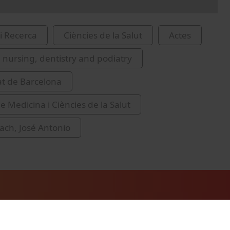
i Recerca
Ciències de la Salut
Actes
 nursing, dentistry and podiatry
at de Barcelona
e Medicina i Ciències de la Salut
ach, José Antonio