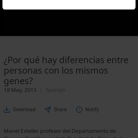
¿Por qué hay diferencias entre
personas con los mismos
genes?
18 May, 2015
Spanish
Download
Share
Notify
Manel Esteller profesor del Departamento de