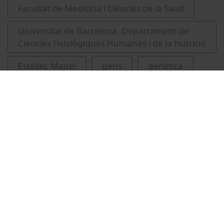
Facultat de Medicina i Ciències de la Salut
Universitat de Barcelona. Departament de
Ciències Fisiològiques Humanes i de la Nutrició
Esteller, Manel
gens
genètica
genètica humana
Related videos