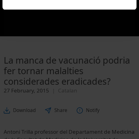
La manca de vacunació podria
fer tornar malalties
considerades eradicades?
27 February, 2015
Catalan
Download
Share
Notify
Antoni Trilla professor del Departament de Medicina