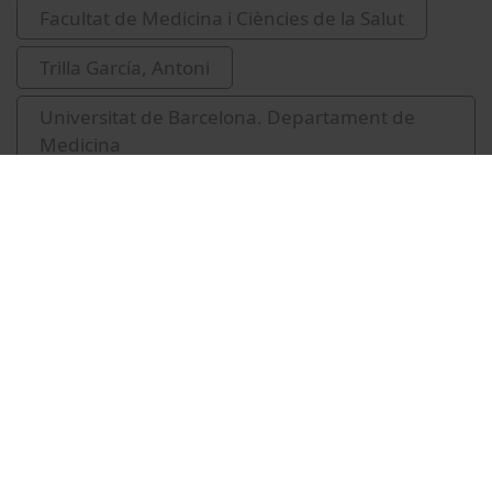
Facultat de Medicina i Ciències de la Salut
Trilla García, Antoni
Universitat de Barcelona. Departament de
Medicina
vacunació
Related videos