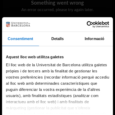
Something went wrong
An error occurred, please try again later.
Try again
Consentiment
Detalls
Informació
Aquest lloc web utilitza galetes
El lloc web de la Universitat de Barcelona utilitza galetes
pròpies i de tercers amb la finalitat de gestionar les
vostres preferències (recordar informació perquè accediu
al lloc web amb determinades característiques que
puguin diferenciar la vostra experiència de la d’altres
usuaris), amb finalitats estadístiques (analitzar com
interactueu amb el lloc web) i amb finalitats de
màrqueting (gestionar la publicitat que s’ofereix
adequant-la en funció dels vostres hàbits de navegació).