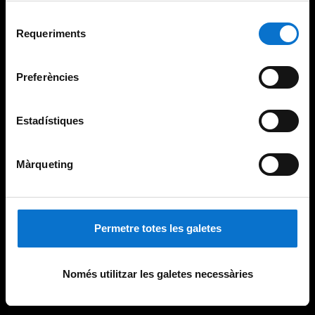
Per obtenir més informació sobre les galetes podeu
Selecció
consultar la
Política de galetes del lloc web de la
Requeriments
de
Universitat de Barcelona
.
consentiment
Preferències
Estadístiques
Màrqueting
Permetre totes les galetes
Només utilitzar les galetes necessàries