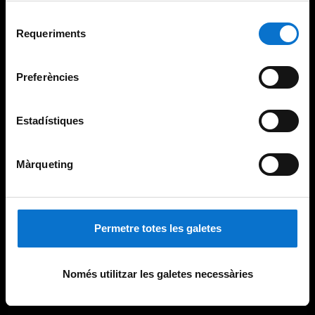
Per obtenir més informació sobre les galetes podeu
Selecció
consultar la
Política de galetes del lloc web de la
Requeriments
de
Universitat de Barcelona
.
consentiment
Preferències
Estadístiques
Màrqueting
Permetre totes les galetes
Només utilitzar les galetes necessàries