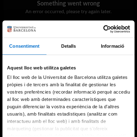
Something went wrong
An error occurred, please try again later.
Try again
Consentiment
Detalls
Informació
Aquest lloc web utilitza galetes
El lloc web de la Universitat de Barcelona utilitza galetes
pròpies i de tercers amb la finalitat de gestionar les
vostres preferències (recordar informació perquè accediu
al lloc web amb determinades característiques que
puguin diferenciar la vostra experiència de la d’altres
usuaris), amb finalitats estadístiques (analitzar com
interactueu amb el lloc web) i amb finalitats de
màrqueting (gestionar la publicitat que s’ofereix
adequant-la en funció dels vostres hàbits de navegació).