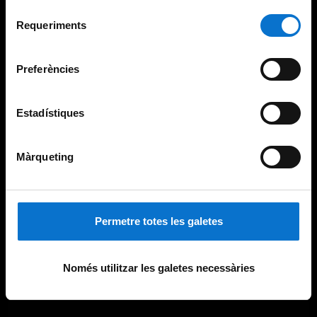
Per obtenir més informació sobre les galetes podeu
Selecció
consultar la
Política de galetes del lloc web de la
Requeriments
de
Universitat de Barcelona
.
consentiment
Preferències
Estadístiques
Màrqueting
Permetre totes les galetes
Només utilitzar les galetes necessàries