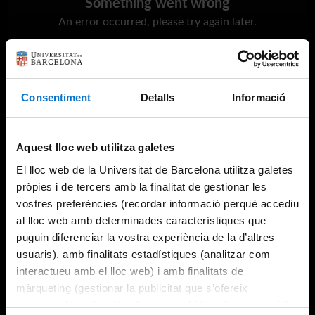
Something went wrong
An error occurred, please try again later.
Try again
Consentiment
Detalls
Informació
Aquest lloc web utilitza galetes
El lloc web de la Universitat de Barcelona utilitza galetes
pròpies i de tercers amb la finalitat de gestionar les
vostres preferències (recordar informació perquè accediu
al lloc web amb determinades característiques que
puguin diferenciar la vostra experiència de la d’altres
usuaris), amb finalitats estadístiques (analitzar com
interactueu amb el lloc web) i amb finalitats de
màrqueting (gestionar la publicitat que s’ofereix
adequant-la en funció dels vostres hàbits de navegació).