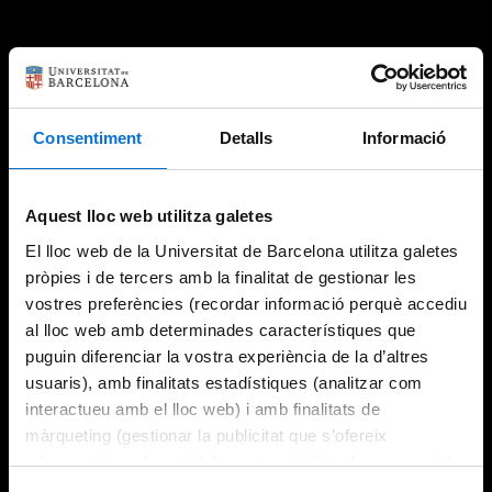
Consentiment
Detalls
Informació
Aquest lloc web utilitza galetes
El lloc web de la Universitat de Barcelona utilitza galetes
pròpies i de tercers amb la finalitat de gestionar les
vostres preferències (recordar informació perquè accediu
al lloc web amb determinades característiques que
puguin diferenciar la vostra experiència de la d’altres
usuaris), amb finalitats estadístiques (analitzar com
interactueu amb el lloc web) i amb finalitats de
màrqueting (gestionar la publicitat que s’ofereix
adequant-la en funció dels vostres hàbits de navegació).
Per obtenir més informació sobre les galetes podeu