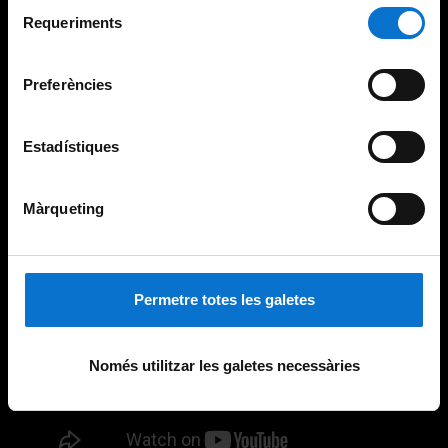
Selecció
consultar la
Política de galetes del lloc web de la
Requeriments
de
Universitat de Barcelona
.
consentiment
Preferències
Estadístiques
Màrqueting
Permetre totes les galetes
Només utilitzar les galetes necessàries