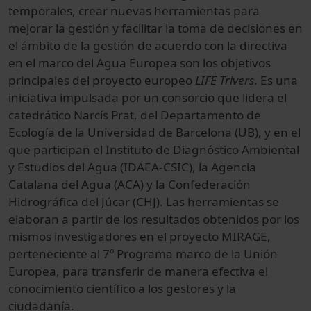
temporales
,
crear nuevas
herramientas para
mejorar la
gestión
y
facilitar la toma de
decisiones en
el ámbito
de la gestión
de acuerdo
con la directiva
en el m
arco del Agua
E
uropea son
los
objetivos
principales del
proyecto
europeo
LIFE
Trivers
.
Es una
iniciativa impulsada por
un consorcio
que lidera
el
catedrático
Narcís Prat
,
del Departamento de
Ecología
de la Universidad de Barcelona (UB)
,
y
en el
que participan
el Instituto
de Diagnóstico Ambiental
y
Estudios del Agua
(
IDAEA
-
CSIC
)
, la Agencia
Catalana
del Agua (
ACA) y
la Confederación
Hidrográfica del Júcar
(
CHJ
)
.
Las herramientas
se
elaboran
a partir de los
resultados obtenidos
por los
mismos
investigadores en
el proyecto
MIRAGE
,
perteneciente al
7º Programa
marco de la
Unión
Europea
,
para transferir
de manera efectiva
el
conocimiento científico
a los gestores
y la
ciudadanía
.