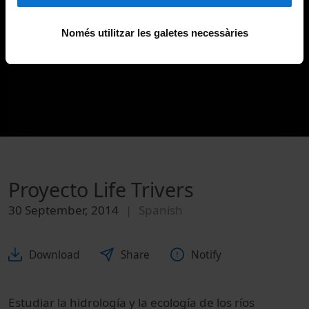
Només utilitzar les galetes necessàries
Proyecto Life Trivers
30 September, 2014
Spanish
Download
Share
Notify
Estudiar
la hidrología
y
la ecología de los
ríos