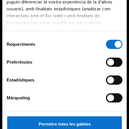
puguin diferenciar la vostra experiència de la d’altres
usuaris), amb finalitats estadístiques (analitzar com
interactueu amb el lloc web) i amb finalitats de
màrqueting (gestionar la publicitat que s’ofereix
adequant-la en funció dels vostres hàbits de navegació).
Per obtenir més informació sobre les galetes podeu
Selecció
consultar la
Política de galetes del lloc web de la
Requeriments
de
Universitat de Barcelona
.
consentiment
Preferències
Estadístiques
Màrqueting
Permetre totes les galetes