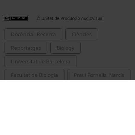
© Unitat de Producció Audiovisual
Docència i Recerca
Ciències
Reportatges
Biology
Universitat de Barcelona
Facultat de Biologia
Prat i Fornells, Narcís
ecologia fluvial
Universitat de Barcelona. Departament
d'Ecologia
hidrologia