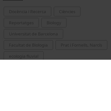
Docència i Recerca
Ciències
Reportatges
Biology
Universitat de Barcelona
Facultat de Biologia
Prat i Fornells, Narcís
ecologia fluvial
Universitat de Barcelona. Departament
d'Ecologia
hidrologia