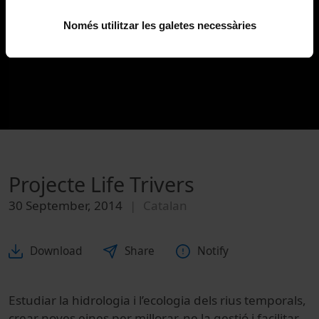
Només utilitzar les galetes necessàries
Projecte Life Trivers
30 September, 2014
Catalan
Download
Share
Notify
Estudiar la hidrologia i l’ecologia dels rius temporals,
crear noves eines per millorar-ne la gestió i facilitar