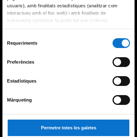
usuaris), amb finalitats estadístiques (analitzar com
interactueu amb el lloc web) i amb finalitats de
màrqueting (gestionar la publicitat que s’ofereix
adequant-la en funció dels vostres hàbits de navegació).
Per obtenir més informació sobre les galetes podeu
Selecció
consultar la
Política de galetes del lloc web de la
Requeriments
de
Universitat de Barcelona
.
consentiment
Preferències
Estadístiques
Màrqueting
Permetre totes les galetes