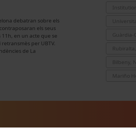
Institutio
celona debatran sobre els
Universit
 contraposaran els seus
Guàrdia-O
 11h, en un acte que se
 i retransmès per UBTV.
Rubiralta,
ndències de La
Bilbeny, 
Mariño H