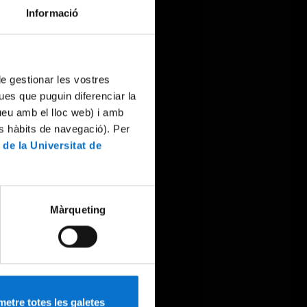
Informació
 de gestionar les vostres
ues que puguin diferenciar la
tueu amb el lloc web) i amb
es hàbits de navegació). Per
 de la Universitat de
Màrqueting
etre totes les galetes