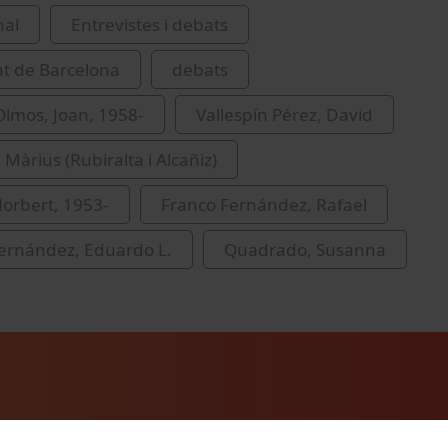
nal
Entrevistes i debats
at de Barcelona
debats
lmos, Joan, 1958-
Vallespín Pérez, David
 Màrius (Rubiralta i Alcañiz)
Norbert, 1953-
Franco Fernández, Rafael
ernández, Eduardo L.
Quadrado, Susanna