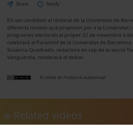
Share
Notify
Els set candidats al rectorat de la Universitat de Bar
diferents models que proposen per a la Universitat i
programes electorals el proper 22 de novembre a les
celebrarà al Paranimf de la Universitat de Barcelona
Susanna Quadrado, redactora en cap de la secció Te
Vanguardia, moderarà el debat.
© Unitat de Producció Audiovisual
Related videos