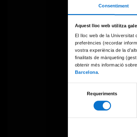
Consentiment
Aquest lloc web utilitza gal
El lloc web de la Universitat 
preferències (recordar infor
vostra experiència de la d’al
finalitats de màrqueting (gest
obtenir més informació sobre
Barcelona
.
Selecció
Requeriments
de
consentiment