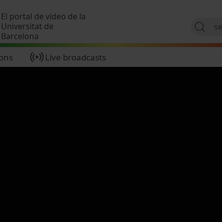
Skip to main content
El portal de vídeo de la
Universitat de
Barcelona
ions
Live broadcasts