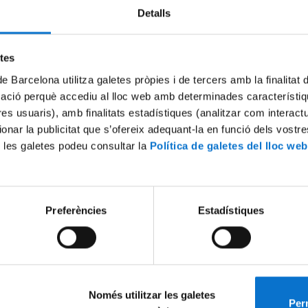
Detalls
Try again
etes
de Barcelona utilitza galetes pròpies i de tercers amb la finalitat
mació perquè accediu al lloc web amb determinades característiq
tres usuaris), amb finalitats estadístiques (analitzar com interac
ionar la publicitat que s’ofereix adequant-la en funció dels vostr
 les galetes podeu consultar la
Política de galetes del lloc web
Preferències
Estadístiques
Només utilitzar les galetes
Perm