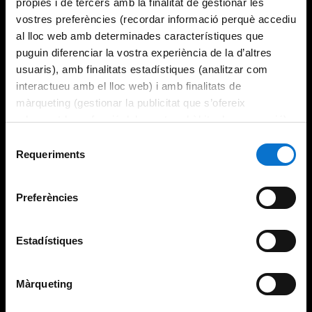
pròpies i de tercers amb la finalitat de gestionar les
vostres preferències (recordar informació perquè accediu
al lloc web amb determinades característiques que
puguin diferenciar la vostra experiència de la d’altres
usuaris), amb finalitats estadístiques (analitzar com
interactueu amb el lloc web) i amb finalitats de
màrqueting (gestionar la publicitat que s’ofereix
adequant-la en funció dels vostres hàbits de navegació).
Per obtenir més informació sobre les galetes podeu
Selecció
consultar la
Política de galetes del lloc web de la
Requeriments
de
Universitat de Barcelona
.
consentiment
Preferències
Estadístiques
Màrqueting