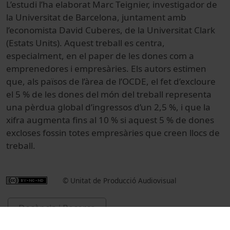
L’estudi l’ha elaborat Marc Teignier, investigador de
la Universitat de Barcelona, juntament amb
l’economista David Cuberes, de la Universitat Clark
(Estats Units). Aquest treball es centra,
especialment, en el paper de les dones com a
emprenedores i empresàries. Els autors estimen
que, als països de l’àrea de l’OCDE, el fet d’excloure
el 5 % de les dones del món del treball representa
una pèrdua global d’ingressos d’un 2,5 %, i que la
xifra augmenta fins al 10 % si aquest 5 % de dones
excloses fossin totes empresàries que creen llocs de
treball.
© Unitat de Producció Audiovisual
Docència i Recerca