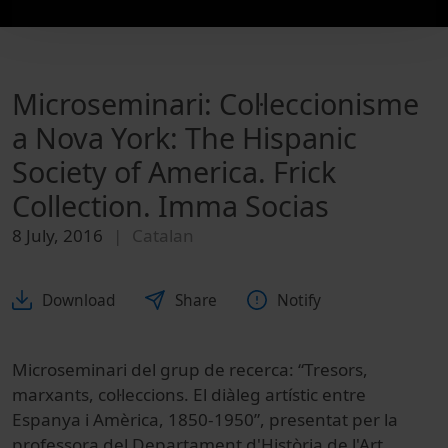
Microseminari: Col·leccionisme
a Nova York: The Hispanic
Society of America. Frick
Collection. Imma Socias
8 July, 2016
Catalan
Download
Share
Notify
Microseminari del grup de recerca: “Tresors,
marxants, col·leccions. El diàleg artístic entre
Espanya i Amèrica, 1850-1950”, presentat per la
professora del Departament d'Història de l'Art,