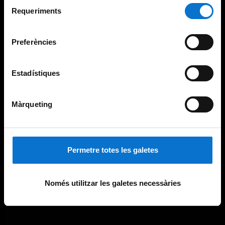
Selecció
consultar la
Política de galetes del lloc web de la
Requeriments
de
Universitat de Barcelona
.
consentiment
Preferències
Estadístiques
Màrqueting
Permetre totes les galetes
Només utilitzar les galetes necessàries