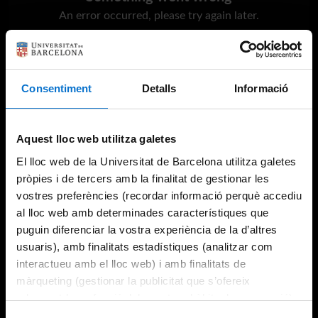
An error occurred, please try again later.
Try again
Consentiment
Detalls
Informació
Aquest lloc web utilitza galetes
El lloc web de la Universitat de Barcelona utilitza galetes
pròpies i de tercers amb la finalitat de gestionar les
vostres preferències (recordar informació perquè accediu
al lloc web amb determinades característiques que
puguin diferenciar la vostra experiència de la d’altres
usuaris), amb finalitats estadístiques (analitzar com
interactueu amb el lloc web) i amb finalitats de
màrqueting (gestionar la publicitat que s’ofereix
adequant-la en funció dels vostres hàbits de navegació).
Per obtenir més informació sobre les galetes podeu