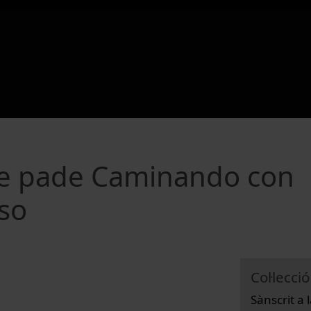
e pade Caminando con
so
Col·lecció
Sànscrit a 