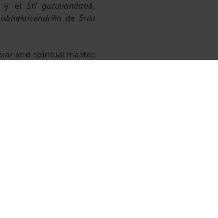
, y el
Śrī guruvandanā
,
abhakticandrikā
de
Śrīla
lar and spiritual master,
 occasion of the 50th
 York), given by Dr Maria
arcelona, the 20th of May
s images of the Exhibition
e students recite
Śrī Śrī
 to the six
Gosvāmī of
ā
, ‘Respectful Homage to
ottamadāsa Ṭhākura
.