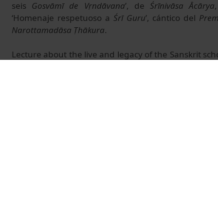
seis
Gosvāmī de Vṛndāvana
’, de
Śrīnivāsa Ācārya
‘Homenaje respetuoso a
Śrī Guru
’, cántico del
Prem
Narottamadāsa Ṭhākura
.
Lecture about the live and legacy of the Sanskrit scho
A. C.
Bhaktivedānta Svāmī Prabhupāda
, on the
anniversary of his arrival to the West (Boston, New
Elena Sierra, Sanskrit Teacher at the University of B
of 2016, in the Historic Building of the UB. It include
of 108 photographs, organized for the event. Th
Ṣaḍgosvāmyaṣṭaka
, ‘The eight hymns dedicated
Vṛndāvana
’, by
Śrīnivāsa Ācārya
, and
Śrī guruvandan
Śrī Guru
’, from the
Premabhakticandrikā
by
Śrīla Nar
© Unitat de Producció Audiovisual