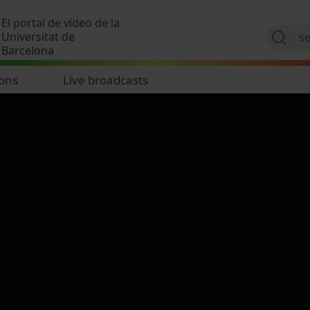
Skip to main content
El portal de vídeo de la
Universitat de
Barcelona
ions
Live broadcasts