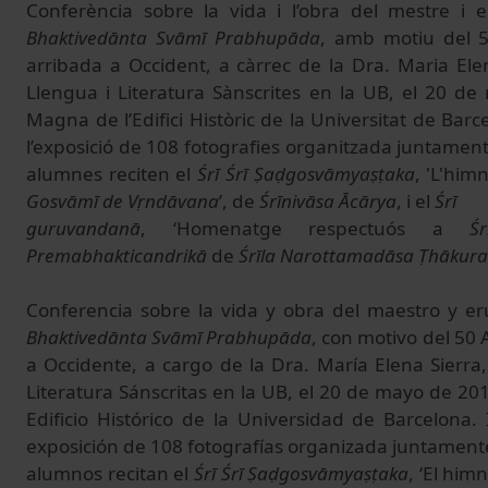
Conferència sobre la vida i l’obra del mestre i e
Bhaktivedānta Svāmī Prabhupāda
, amb motiu del 5
arribada a Occident, a càrrec de la Dra. Maria Ele
Llengua i Literatura Sànscrites en la UB, el 20 de
Magna de l’Edifici Històric de la Universitat de Bar
l’exposició de 108 fotografies organitzada juntamen
alumnes reciten el
Śrī Śrī Ṣaḍgosvāmyaṣṭaka
, 'L'him
Gosvāmī de Vṛndāvana
’, de
Śrīnivāsa Ācārya
, i el
Śrī
guruvandanā
, ‘Homenatge respectuós a
Ś
Premabhakticandrikā
de
Śrīla Narottamadāsa Ṭhākura
Conferencia sobre la vida y obra del maestro y eru
Bhaktivedānta Svāmī Prabhupāda
, con motivo del 50 
a Occidente, a cargo de la Dra. María Elena Sierr
Literatura Sánscritas en la UB, el 20 de mayo de 20
Edificio Histórico de la Universidad de Barcelona
exposición de 108 fotografías organizada juntamente
alumnos recitan el
Śrī Śrī Ṣaḍgosvāmyaṣṭaka
, ‘El him