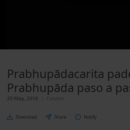
Prabhupādacarita pad
Prabhupāda paso a pa
20 May, 2016
Catalan
Download
Share
Notify