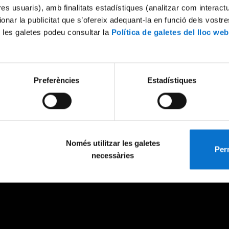
tres usuaris), amb finalitats estadístiques (analitzar com interac
ionar la publicitat que s’ofereix adequant-la en funció dels vostr
 les galetes podeu consultar la
Política de galetes del lloc web
Preferències
Estadístiques
Només utilitzar les galetes
Perm
necessàries