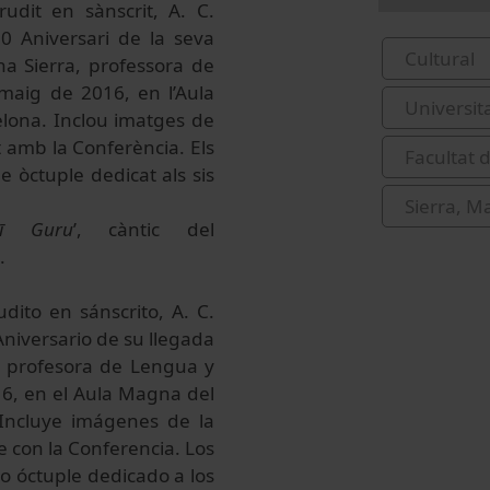
rudit en sànscrit, A. C.
0 Aniversari de la seva
Cultural
na Sierra, professora de
 maig de 2016, en l’Aula
Universit
celona. Inclou imatges de
t amb la Conferència. Els
Facultat 
ne òctuple dedicat als sis
Sierra, M
rī Guru
’, càntic del
.
dito en sánscrito, A. C.
Aniversario de su llegada
a, profesora de Lengua y
16, en el Aula Magna del
. Incluye imágenes de la
 con la Conferencia. Los
no óctuple dedicado a los