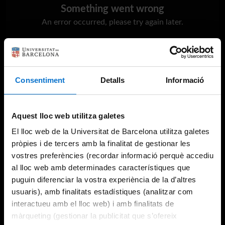
Something went wrong
An error occurred, please try again later.
Try again
Consentiment
Detalls
Informació
Aquest lloc web utilitza galetes
El lloc web de la Universitat de Barcelona utilitza galetes
pròpies i de tercers amb la finalitat de gestionar les
vostres preferències (recordar informació perquè accediu
al lloc web amb determinades característiques que
puguin diferenciar la vostra experiència de la d’altres
usuaris), amb finalitats estadístiques (analitzar com
interactueu amb el lloc web) i amb finalitats de
màrqueting (gestionar la publicitat que s’ofereix