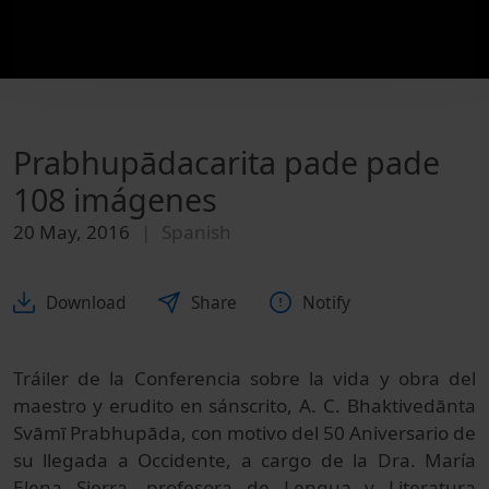
Prabhupādacarita pade pade
108 imágenes
20 May, 2016
Spanish
Download
Share
Notify
Tráiler de la Conferencia sobre la vida y obra del
maestro y erudito en sánscrito, A. C. Bhaktivedānta
Svāmī Prabhupāda, con motivo del 50 Aniversario de
su llegada a Occidente, a cargo de la Dra. María
Elena Sierra, profesora de Lengua y Literatura