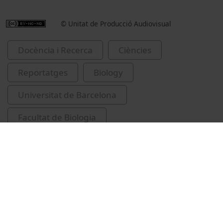
© Unitat de Producció Audiovisual
Docència i Recerca
Ciències
Reportatges
Biology
Universitat de Barcelona
Facultat de Biologia
II Concurs Comas i Solà
Povea, Patricia
canvis climàtics