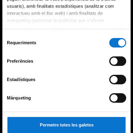
usuaris), amb finalitats estadístiques (analitzar com
interactueu amb el lloc web) i amb finalitats de
màrqueting (gestionar la publicitat que s’ofereix
adequant-la en funció dels vostres hàbits de navegació).
Per obtenir més informació sobre les galetes podeu
Selecció
consultar la
Política de galetes del lloc web de la
Requeriments
de
Universitat de Barcelona
.
consentiment
Preferències
Estadístiques
Màrqueting
Permetre totes les galetes