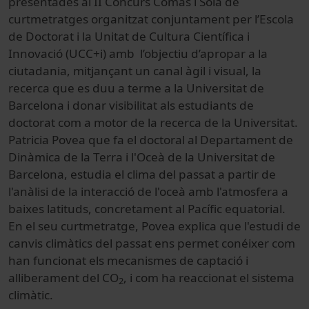
presentades al II Concurs Comas i Solà de
curtmetratges organitzat conjuntament per l’Escola
de Doctorat i la Unitat de Cultura Científica i
Innovació (UCC+i) amb l’objectiu d’apropar a la
ciutadania, mitjançant un canal àgil i visual, la
recerca que es duu a terme a la Universitat de
Barcelona i donar visibilitat als estudiants de
doctorat com a motor de la recerca de la Universitat.
Patricia Povea que fa el doctoral al Departament de
Dinàmica de la Terra i l'Oceà de la Universitat de
Barcelona, estudia el clima del passat a partir de
l'anàlisi de la interacció de l'oceà amb l'atmosfera a
baixes latituds, concretament al Pacífic equatorial.
En el seu curtmetratge, Povea explica que l'estudi de
canvis climàtics del passat ens permet conéixer com
han funcionat els mecanismes de captació i
alliberament del CO
, i com ha reaccionat el sistema
2
climàtic.