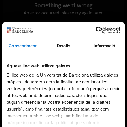
Something went wrong
An error occurred, please try again later.
Try again
Consentiment
Detalls
Informació
Aquest lloc web utilitza galetes
El lloc web de la Universitat de Barcelona utilitza galetes
pròpies i de tercers amb la finalitat de gestionar les
vostres preferències (recordar informació perquè accediu
al lloc web amb determinades característiques que
puguin diferenciar la vostra experiència de la d’altres
usuaris), amb finalitats estadístiques (analitzar com
interactueu amb el lloc web) i amb finalitats de
màrqueting (gestionar la publicitat que s’ofereix