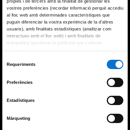
pròpies i de tercers amb la finalitat de gestionar les
vostres preferències (recordar informació perquè accediu
al lloc web amb determinades característiques que
puguin diferenciar la vostra experiència de la d’altres
usuaris), amb finalitats estadístiques (analitzar com
interactueu amb el lloc web) i amb finalitats de
màrqueting (gestionar la publicitat que s’ofereix
adequant-la en funció dels vostres hàbits de navegació).
Per obtenir més informació sobre les galetes podeu
Selecció
consultar la
Política de galetes del lloc web de la
Requeriments
de
Universitat de Barcelona
.
consentiment
Preferències
Estadístiques
Màrqueting