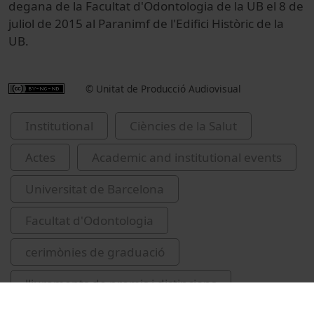
degana de la Facultat d'Odontologia de la UB el 8 de
juliol de 2015 al Paranimf de l'Edifici Històric de la
UB.
© Unitat de Producció Audiovisual
Institutional
Ciències de la Salut
Actes
Academic and institutional events
Universitat de Barcelona
Facultat d'Odontologia
cerimònies de graduació
lliuraments de premis i distincions