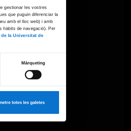
 de gestionar les vostres
ues que puguin diferenciar la
tueu amb el lloc web) i amb
es hàbits de navegació). Per
 de la Universitat de
Màrqueting
etre totes les galetes