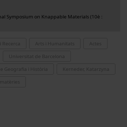
nal Symposium on Knappable Materials (10è :
i Recerca
Arts i Humanitats
Actes
Universitat de Barcelona
e Geografia i Història
Kerneder, Katarzyna
 matèries