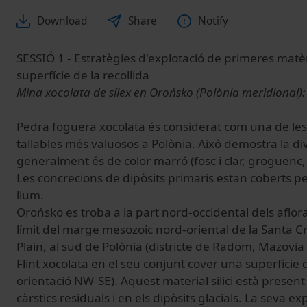
Download
Share
Notify
SESSIÓ 1 - Estratègies d'explotació de primeres matèri
superfície de la recollida
Mina xocolata de sílex en
Orońsko
(Polònia meridional)
Pedra foguera xocolata és considerat com una de le
tallables més valuosos a Polònia.
Això demostra la div
generalment és de color marró (fosc i clar, groguenc, 
Les concrecions de dipòsits primaris estan coberts p
llum.
Orońsko es troba a la part nord-occidental dels aflora
límit del marge mesozoic nord-oriental de la Santa
Plain, al sud de Polònia (districte de Radom, Mazovi
Flint xocolata en el seu conjunt cover una superfíci
orientació NW-SE).
Aquest material silici està present 
càrstics residuals i en els dipòsits glacials.
La seva exp