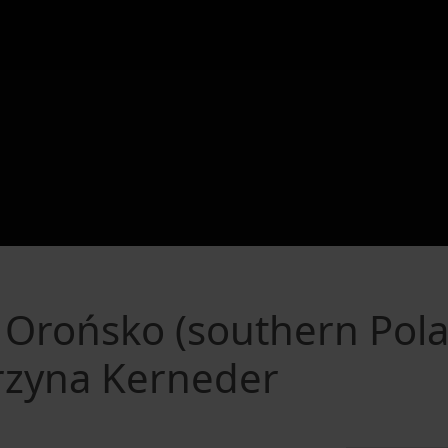
n Orońsko (southern Pola
rzyna Kerneder