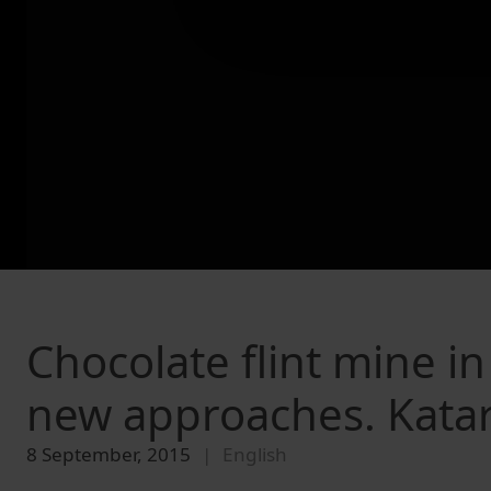
Chocolate flint mine i
new approaches. Kata
8 September, 2015
English