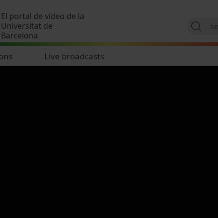
Skip to main content
El portal de vídeo de la
Universitat de
Barcelona
ions
Live broadcasts