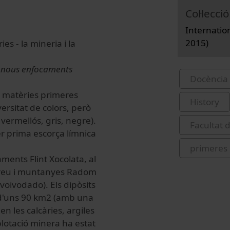
Col·lecció
Internatio
2015)
es - la mineria i la
: nous enfocaments
Docència 
s matèries primeres
History
ersitat de colors, però
vermellós, gris, negre).
Facultat d
er prima escorça límnica
primeres
ments Flint Xocolata, al
 Creu i muntanyes Radom
a voivodado).
Els dipòsits
e d'uns 90 km2 (amb una
en les calcàries, argiles
lotació minera ha estat