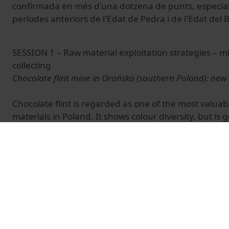
confirmada en més d'una dotzena de punts, especi
períodes anteriors de l'Edat de Pedra i de l'Edat del 
SESSION 1 – Raw material exploitation strategies – m
collecting
Chocolate flint mine in
Orońsko
(southern Poland): new
Chocolate flint is regarded as one of the most valua
materials in Poland. It shows colour diversity, but is
and light, yellowish, reddish, grey, black). Concreti
are covered by thin, light limnic cortex.
Orońsko is located in the north-westernmost part of t
outcrops, on the border of the north-eastern Mesozo
Cross Mountains and Radom Plain, in the southern 
district, Masovian voivodeship). The Chocolate Flint 
covere an area of about 90 km2 (with a NW-SE orientat
material is present in the limestones, residual karstic 