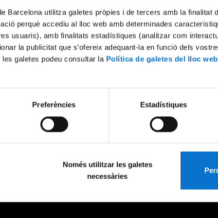
de Barcelona utilitza galetes pròpies i de tercers amb la finalitat
mació perquè accediu al lloc web amb determinades característiq
tres usuaris), amb finalitats estadístiques (analitzar com interac
ionar la publicitat que s’ofereix adequant-la en funció dels vostr
 les galetes podeu consultar la
Política de galetes del lloc web
Preferències
Estadístiques
Només utilitzar les galetes
Perm
necessàries