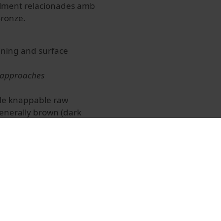
alment relacionades amb
Bronze.
ining and surface
 approaches
ble knappable raw
 generally brown (dark
ons from primary deposits
he Chocolate Flint
ic margin of the Holy
part of Poland (Radom
deposits as a whole
ion). This silicious
clays, and in the glacial