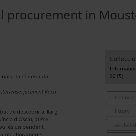
ial procurement in Moust
Col·lecció
Internatio
2015)
als - la mineria i la
usteriense: jaciment Roca
Docència 
History
abat de descobrir al llarg
ncia d'Osca), al Pre-
Facultat d
 avui és un pendent
), amb afloraments