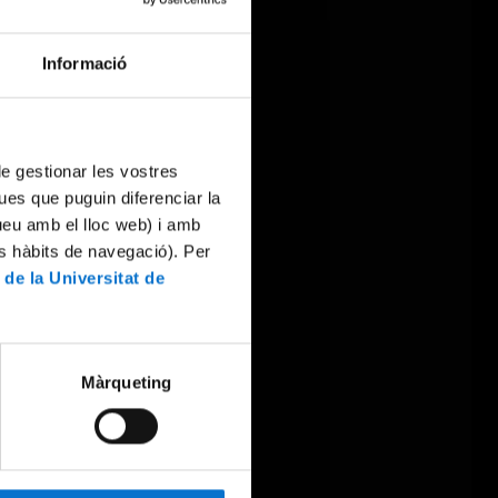
Informació
 de gestionar les vostres
ues que puguin diferenciar la
tueu amb el lloc web) i amb
es hàbits de navegació). Per
 de la Universitat de
Màrqueting