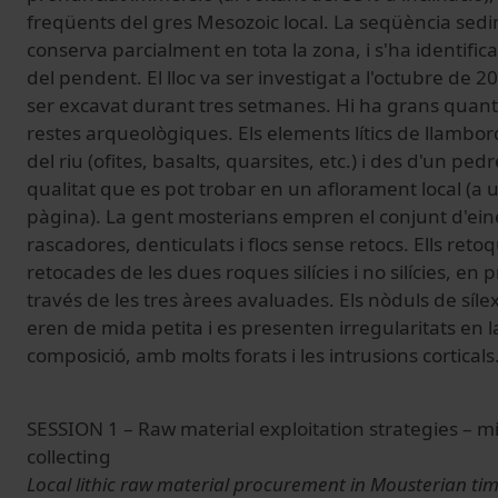
freqüents del gres Mesozoic local.
La seqüència sedim
conserva parcialment en tota la zona, i s'ha identific
del pendent.
El lloc va ser investigat a l'octubre de 2
ser excavat durant tres setmanes.
Hi ha grans quantit
restes arqueològiques.
Els elements lítics
de llambord
del riu (ofites, basalts, quarsites, etc.) i des d'un ped
qualitat que es pot trobar en un aflorament local (a 
pàgina).
La gent mosterians empren el conjunt d'ei
rascadores, denticulats i flocs sense retocs.
Ells reto
retocades de les dues roques silícies i no silícies, en
través de les tres àrees avaluades.
Els nòduls de síl
eren de mida petita i es presenten irregularitats en l
composició, amb molts forats i les intrusions corticals
SESSION 1 – Raw material exploitation strategies – m
collecting
Local lithic raw material procurement in Mousterian ti