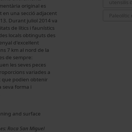
utensilis
entària original es
at en una secció adjacent
Paleolític
013. Durant juliol 2014 va
ats de lítics i faunístics
es locals obtinguts des
renyal d'excel·lent
uns 7 km al nord de la
nes de sempre:
quen les seves peces
 proporcions variades a
ex que podien obtenir
a seva forma i
.
ining and surface
mes: Roca San Miguel