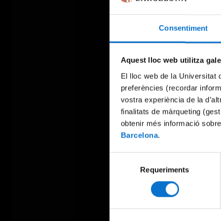
Consentiment
Aquest lloc web utilitza gal
El lloc web de la Universitat 
preferències (recordar infor
vostra experiència de la d’al
finalitats de màrqueting (gest
obtenir més informació sobre
Barcelona
.
Selecció
Requeriments
de
consentiment