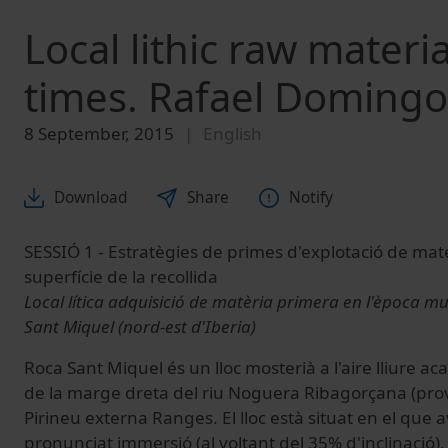
Local lithic raw mater
times. Rafael Domingo
8 September, 2015
English
Download
Share
Notify
SESSIÓ 1 - Estratègies de primes d'explotació de materi
superfície de la recollida
Local lítica adquisició de matèria primera en l'època m
Sant Miquel (nord-est d'Iberia)
Roca Sant Miquel és un lloc mosterià a l'aire lliure ac
de la marge dreta del riu Noguera Ribagorçana (proví
Pirineu externa Ranges.
El lloc està situat en el que
pronunciat immersió (al voltant del 35% d'inclinació