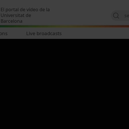
Skip to main content
El portal de vídeo de la
Universitat de
Barcelona
ions
Live broadcasts