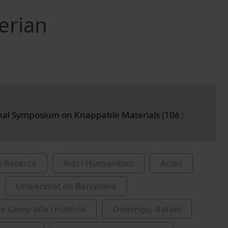
erian
nal Symposium on Knappable Materials (10è :
i Recerca
Arts i Humanitats
Actes
Universitat de Barcelona
e Geografia i Història
Domingo, Rafael