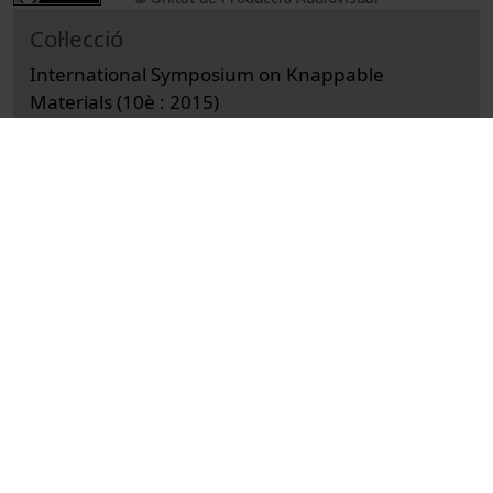
Col·lecció
International Symposium on Knappable
Materials (10è : 2015)
Docència i Recerca
Arts i Humanitats
Actes
History
Universitat de Barcelona
Facultat de Geografia i Història
Zarina, Liga
utensilis de pedra
indústries prehistòriques
Paleolític