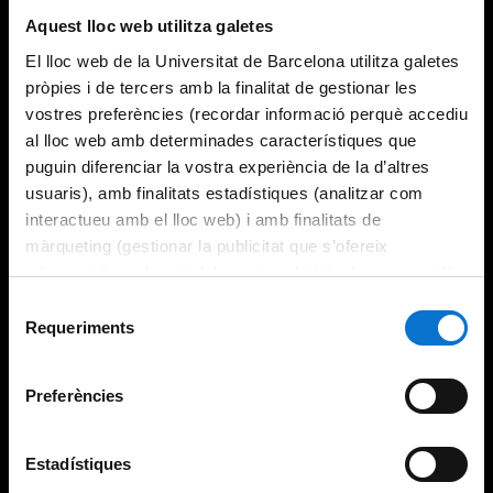
Aquest lloc web utilitza galetes
El lloc web de la Universitat de Barcelona utilitza galetes
pròpies i de tercers amb la finalitat de gestionar les
vostres preferències (recordar informació perquè accediu
al lloc web amb determinades característiques que
puguin diferenciar la vostra experiència de la d’altres
usuaris), amb finalitats estadístiques (analitzar com
interactueu amb el lloc web) i amb finalitats de
màrqueting (gestionar la publicitat que s’ofereix
adequant-la en funció dels vostres hàbits de navegació).
Per obtenir més informació sobre les galetes podeu
Selecció
consultar la
Política de galetes del lloc web de la
Requeriments
de
Universitat de Barcelona
.
consentiment
Preferències
Estadístiques