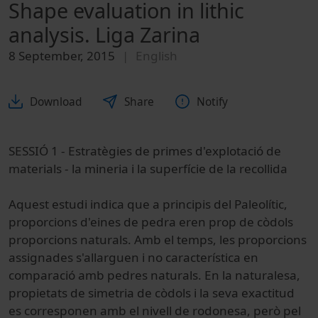
Shape evaluation in lithic
analysis. Liga Zarina
8 September, 2015
English
Download
Share
Notify
SESSIÓ 1
-
E
stratègies
de primes
d'explotació
de
materials
-
la mineria
i
la superfície
de la recollida
Aquest
estudi indica
que a principis
del Paleolític
,
proporcions
d'eines de
pedra
eren prop de
còdols
proporcions
naturals.
Amb
el temps, les
proporcions
assignades
s'allarguen
i no
característica en
comparació
amb pedres
naturals.
En la naturalesa
,
propietats
de simetria
de còdols
i la seva exactitud
es corresponen
amb
el nivell
de rodonesa
,
però
pel