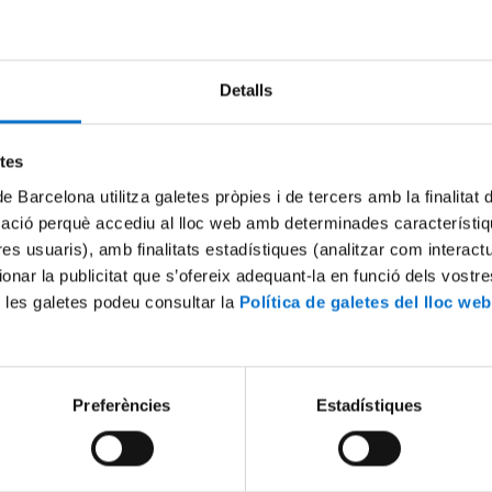
Try again
Detalls
etes
de Barcelona utilitza galetes pròpies i de tercers amb la finalitat
mació perquè accediu al lloc web amb determinades característiq
tres usuaris), amb finalitats estadístiques (analitzar com interac
ionar la publicitat que s’ofereix adequant-la en funció dels vostr
 les galetes podeu consultar la
Política de galetes del lloc web
Preferències
Estadístiques