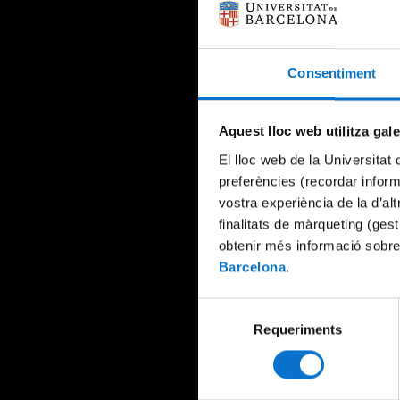
Consentiment
Aquest lloc web utilitza gal
El lloc web de la Universitat 
preferències (recordar infor
vostra experiència de la d’al
finalitats de màrqueting (gest
obtenir més informació sobre
Barcelona
.
Selecció
Requeriments
de
consentiment