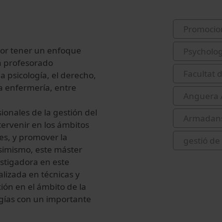
Promocio
 por tener un enfoque
Psycholo
pa profesorado
Facultat 
la psicología, el derecho,
a enfermería, entre
Anguera A
ionales de la gestión del
Armadans
tervenir en los ámbitos
nes, y promover la
gestió de 
 Asimismo, este máster
estigadora en este
lizada en técnicas y
ión en el ámbito de la
ogías con un importante