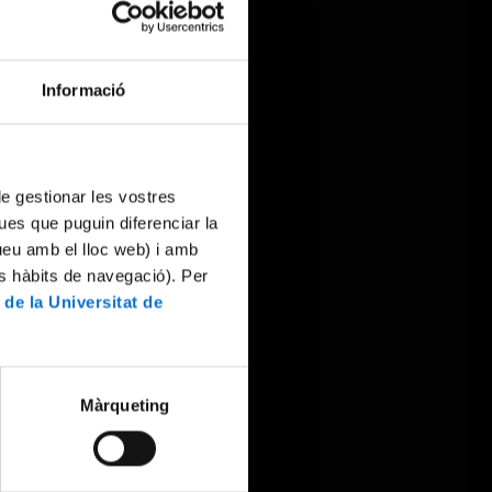
Informació
 de gestionar les vostres
ues que puguin diferenciar la
tueu amb el lloc web) i amb
es hàbits de navegació). Per
 de la Universitat de
Màrqueting