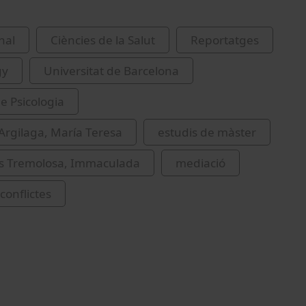
nal
Ciències de la Salut
Reportatges
gy
Universitat de Barcelona
de Psicologia
rgilaga, María Teresa
estudis de màster
 Tremolosa, Immaculada
mediació
conflictes