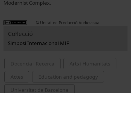
Modernist Complex.
© Unitat de Producció Audiovisual
Col·lecció
Simposi Internacional MIF
Docència i Recerca
Arts i Humanitats
Actes
Education and pedagogy
Universitat de Barcelona
Facultat d'Educació
formació del professorat
planificació educativa
Certini, Rossella