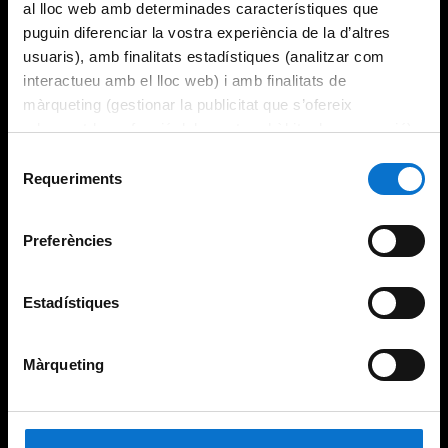
al lloc web amb determinades característiques que
puguin diferenciar la vostra experiència de la d’altres
usuaris), amb finalitats estadístiques (analitzar com
interactueu amb el lloc web) i amb finalitats de
màrqueting (gestionar la publicitat que s’ofereix
adequant-la en funció dels vostres hàbits de navegació).
Per obtenir més informació sobre les galetes podeu
Selecció
consultar la
Política de galetes del lloc web de la
Requeriments
de
Universitat de Barcelona
.
consentiment
Preferències
Estadístiques
Màrqueting