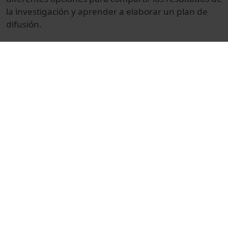
la investigación y
aprender a
elaborar un
plan de
difusión
.
© Unitat de Producció Audiovisual
Col·lecció
Formant joves investigadors en l'accés obert al
coneixement
Docència i Recerca
Ciències
Actes
Universitat de Barcelona
projecte FOSTER
accés obert