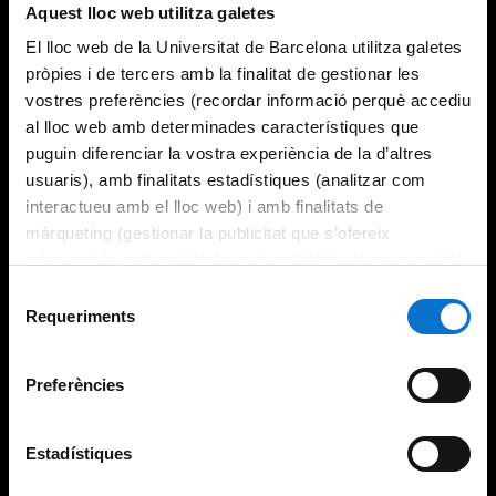
Aquest lloc web utilitza galetes
El lloc web de la Universitat de Barcelona utilitza galetes
pròpies i de tercers amb la finalitat de gestionar les
vostres preferències (recordar informació perquè accediu
al lloc web amb determinades característiques que
puguin diferenciar la vostra experiència de la d’altres
usuaris), amb finalitats estadístiques (analitzar com
interactueu amb el lloc web) i amb finalitats de
màrqueting (gestionar la publicitat que s’ofereix
adequant-la en funció dels vostres hàbits de navegació).
Per obtenir més informació sobre les galetes podeu
Selecció
consultar la
Política de galetes del lloc web de la
Requeriments
de
Universitat de Barcelona
.
consentiment
Preferències
Estadístiques