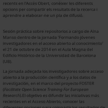
recents en l'Accés Obert, conéixer les diferents
opcions per compartir els resultats de la recerca i
aprendre a elaborar-ne un pla de difusió.
Sesión práctica
sobre repositorios
a cargo
de Aina
Manso
dentro de la jornada
'
Formando
jóvenes
investigadores
en el acceso
abierto al conocimiento
'
el 21 de octubre
de 2014
en el Aula Magna
del
Edificio Histórico
de la Universidad de
Barcelona
(UB)
.
La jornada
adeçada
los investigadores
sobre
acceso
abierto a la
producción científica
y a los datos
de
investigación,
en el marco del
proyecto
FOSTER
(
Facilitate
Open Scienc
e
Training
For
European
Research
)
.
El objetivo es difundir
las iniciativas más
recientes
en el Acceso
Abierto,
conocer las
diferentes
opciones para
compartir los resultados
de