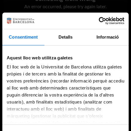
An error occurred, please try again later.
Try again
Consentiment
Detalls
Informació
Aquest lloc web utilitza galetes
El lloc web de la Universitat de Barcelona utilitza galetes
pròpies i de tercers amb la finalitat de gestionar les
vostres preferències (recordar informació perquè accediu
al lloc web amb determinades característiques que
puguin diferenciar la vostra experiència de la d’altres
usuaris), amb finalitats estadístiques (analitzar com
interactueu amb el lloc web) i amb finalitats de
màrqueting (gestionar la publicitat que s’ofereix
adequant-la en funció dels vostres hàbits de navegació).
Per obtenir més informació sobre les galetes podeu