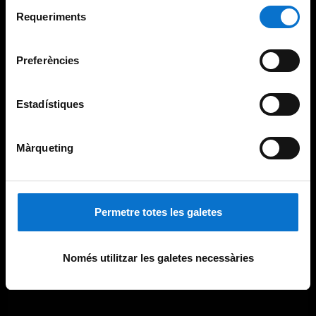
Selecció
consultar la
Política de galetes del lloc web de la
Requeriments
de
Universitat de Barcelona
.
consentiment
Preferències
Estadístiques
Màrqueting
Permetre totes les galetes
Només utilitzar les galetes necessàries