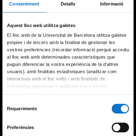
Consentiment
Detalls
Informació
Try again
Aquest lloc web utilitza galetes
El lloc web de la Universitat de Barcelona utilitza galetes
pròpies i de tercers amb la finalitat de gestionar les
vostres preferències (recordar informació perquè accediu
al lloc web amb determinades característiques que
puguin diferenciar la vostra experiència de la d’altres
usuaris), amb finalitats estadístiques (analitzar com
interactueu amb el lloc web) i amb finalitats de
màrqueting (gestionar la publicitat que s’ofereix
adequant-la en funció dels vostres hàbits de navegació).
Per obtenir més informació sobre les galetes podeu
Selecció
consultar la
Política de galetes del lloc web de la
Requeriments
de
Universitat de Barcelona
.
consentiment
Preferències