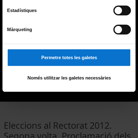
Estadístiques
Màrqueting
Permetre totes les galetes
Només utilitzar les galetes necessàries
Eleccions al Rectorat 2012.
Segona volta. Proclamació dels