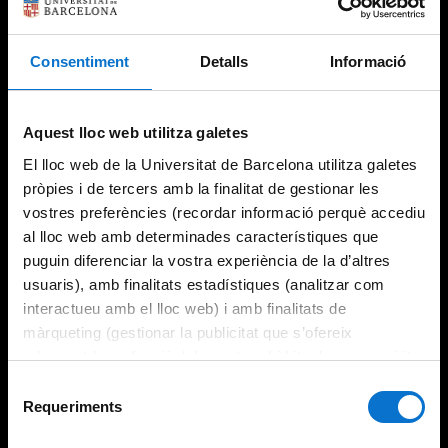
Consentiment
Detalls
Informació
Try again
Aquest lloc web utilitza galetes
El lloc web de la Universitat de Barcelona utilitza galetes
pròpies i de tercers amb la finalitat de gestionar les
vostres preferències (recordar informació perquè accediu
al lloc web amb determinades característiques que
puguin diferenciar la vostra experiència de la d’altres
usuaris), amb finalitats estadístiques (analitzar com
interactueu amb el lloc web) i amb finalitats de
màrqueting (gestionar la publicitat que s’ofereix
adequant-la en funció dels vostres hàbits de navegació).
Per obtenir més informació sobre les galetes podeu
Selecció
consultar la
Política de galetes del lloc web de la
Requeriments
de
Universitat de Barcelona
.
consentiment